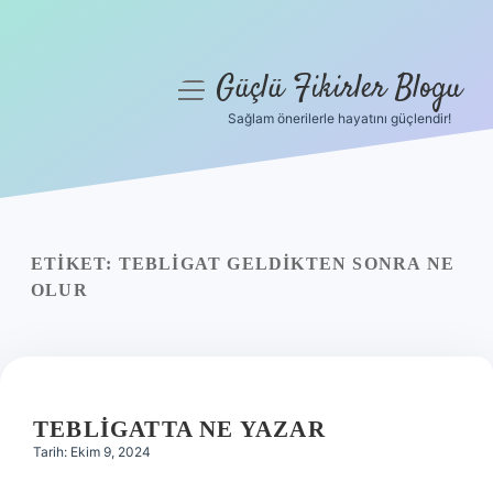
Güçlü Fikirler Blogu
menüyü
aç
Sağlam önerilerle hayatını güçlendir!
Anasayfa
Gizlilik Politikası
Yasal Uyarı
ETIKET:
TEBLIGAT GELDIKTEN SONRA NE
OLUR
Hakkımızda
TEBLIGATTA NE YAZAR
Tarih: Ekim 9, 2024