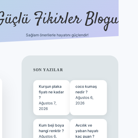
Güçlü Fikirler Blogu
Sağlam önerilerle hayatını güçlendir!
ilbet bahis sitesi
SIDEBAR
SON YAZILAR
Kurşun plaka
coco kumaş
fiyatı ne kadar
nedir ?
?
Ağustos 6,
Ağustos 7,
2026
2026
Kum beji boya
Avcılık ve
hangi renktir ?
yaban hayatı
Ağustos 6,
kaç puan ?