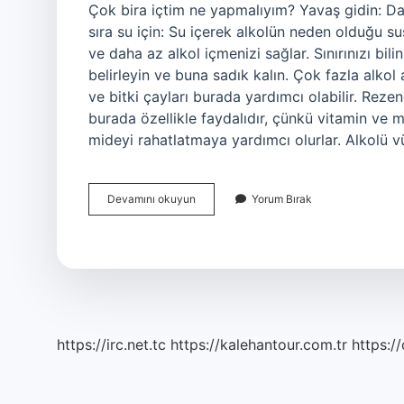
Çok bira içtim ne yapmalıyım? Yavaş gidin: Dah
sıra su için: Su içerek alkolün neden olduğu su
ve daha az alkol içmenizi sağlar. Sınırınızı bili
belirleyin ve buna sadık kalın. Çok fazla alkol
ve bitki çayları burada yardımcı olabilir. Rezen
burada özellikle faydalıdır, çünkü vitamin ve mi
mideyi rahatlatmaya yardımcı olurlar. Alkolü 
Çok
Devamını okuyun
Yorum Bırak
Bira
Içtikten
Sonra
Ne
Yapılır
https://irc.net.tc
https://kalehantour.com.tr
https:/