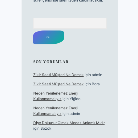
süre içerisinde sitemizden kaldırılacaktır.
Arama
SON YORUMLAR
Zikir Saati Müşteri Ne Demek
için
admin
Zikir Saati Müşteri Ne Demek
için
Bora
Neden Yenilenemez Enerji
Kullanmamalıyız
için
Yiğido
Neden Yenilenemez Enerji
Kullanmamalıyız
için
admin
Dişe Dokunur Olmak Mecaz Anlamlı Mıdır
için
Bozok