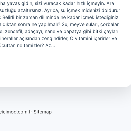
a yavaş gidin, sizi vuracak kadar hızlı içmeyin. Ara
suzluğu azaltırsınız. Ayrıca, su içmek midenizi doldurur
n: Belirli bir zaman diliminde ne kadar içmek istediğinizi
 aldıktan sonra ne yapılmalı? Su, meyve suları, çorbalar
e, zencefil, adaçayı, nane ve papatya gibi bitki çayları
neraller açısından zengindirler, C vitamini içerirler ve
vücuttan ne temizler? Az…
/cicimod.com.tr
Sitemap