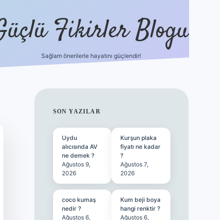
Güçlü Fikirler Blogu
Sağlam önerilerle hayatını güçlendir!
ilbet bahis sitesi
SIDEBAR
SON YAZILAR
Uydu
Kurşun plaka
alıcısında AV
fiyatı ne kadar
ne demek ?
?
Ağustos 9,
Ağustos 7,
2026
2026
coco kumaş
Kum beji boya
nedir ?
hangi renktir ?
Ağustos 6,
Ağustos 6,