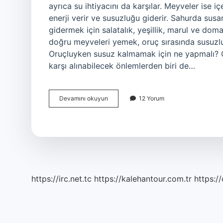
ayrıca su ihtiyacını da karşılar. Meyveler ise i
enerji verir ve susuzluğu giderir. Sahurda su
gidermek için salatalık, yeşillik, marul ve do
doğru meyveleri yemek, oruç sırasında susuzlu
Oruçluyken susuz kalmamak için ne yapmalı?
karşı alınabilecek önlemlerden biri de…
Sahurda
Devamını okuyun
12 Yorum
Susuzluğa
Ne
Iyi
Gelir
https://irc.net.tc
https://kalehantour.com.tr
https:/