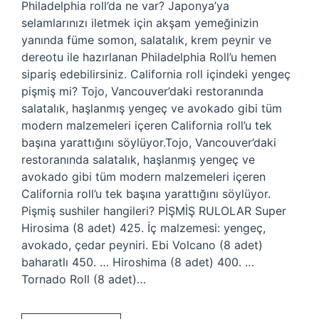
Philadelphia roll’da ne var? Japonya’ya
selamlarınızı iletmek için akşam yemeğinizin
yanında füme somon, salatalık, krem ​​peynir ve
dereotu ile hazırlanan Philadelphia Roll’u hemen
sipariş edebilirsiniz. California roll içindeki yengeç
pişmiş mi? Tojo, Vancouver’daki restoranında
salatalık, haşlanmış yengeç ve avokado gibi tüm
modern malzemeleri içeren California roll’u tek
başına yarattığını söylüyor.Tojo, Vancouver’daki
restoranında salatalık, haşlanmış yengeç ve
avokado gibi tüm modern malzemeleri içeren
California roll’u tek başına yarattığını söylüyor.
Pişmiş sushiler hangileri? PİŞMİŞ RULOLAR Super
Hirosima (8 adet) 425. İç malzemesi: yengeç,
avokado, çedar peyniri. Ebi Volcano (8 adet)
baharatlı 450. … Hiroshima (8 adet) 400. …
Tornado Roll (8 adet)…