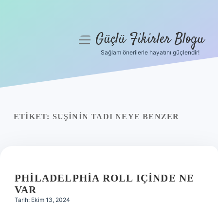
Güçlü Fikirler Blogu
menüyü
aç
Sağlam önerilerle hayatını güçlendir!
Anasayfa
Gizlilik Politikası
Yasal Uyarı
ETIKET:
SUŞININ TADI NEYE BENZER
Hakkımızda
PHILADELPHIA ROLL IÇINDE NE
VAR
Tarih: Ekim 13, 2024