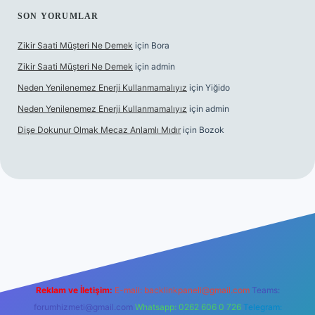
SON YORUMLAR
Zikir Saati Müşteri Ne Demek
için
Bora
Zikir Saati Müşteri Ne Demek
için
admin
Neden Yenilenemez Enerji Kullanmamalıyız
için
Yiğido
Neden Yenilenemez Enerji Kullanmamalıyız
için
admin
Dişe Dokunur Olmak Mecaz Anlamlı Mıdır
için
Bozok
his sitesi
Reklam ve İletişim:
E-mail:
backlinkpaneli@gmail.com
Teams:
forumhizmeti@gmail.com
Whatsapp: 0262 606 0 726
Telegram: