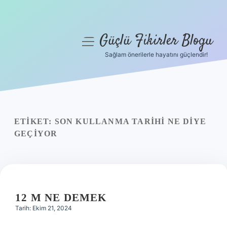
Güçlü Fikirler Blogu
menüyü
aç
Sağlam önerilerle hayatını güçlendir!
Anasayfa
Gizlilik Politikası
Yasal Uyarı
ETIKET:
SON KULLANMA TARIHI NE DIYE
GEÇIYOR
Hakkımızda
12 M NE DEMEK
Tarih: Ekim 21, 2024