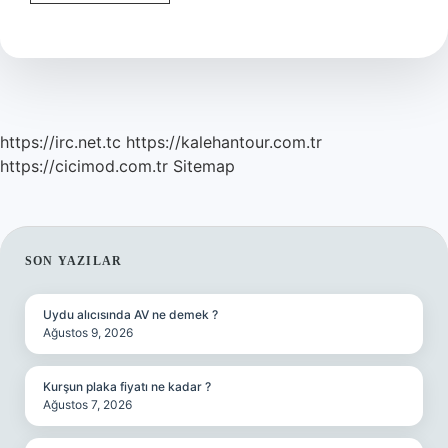
Adam
Vurma
Cezası
Paraya
Çevrilir
Mi
https://irc.net.tc
https://kalehantour.com.tr
https://cicimod.com.tr
Sitemap
SIDEBAR
SON YAZILAR
Uydu alıcısında AV ne demek ?
Ağustos 9, 2026
Kurşun plaka fiyatı ne kadar ?
Ağustos 7, 2026