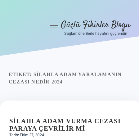
Güçlü Fikirler Blogu
menüyü
aç
Sağlam önerilerle hayatını güçlendir!
Anasayfa
Gizlilik Politikası
Yasal Uyarı
ETIKET:
SILAHLA ADAM YARALAMANIN
CEZASI NEDIR 2024
Hakkımızda
SILAHLA ADAM VURMA CEZASI
PARAYA ÇEVRILIR MI
Tarih: Ekim 27, 2024