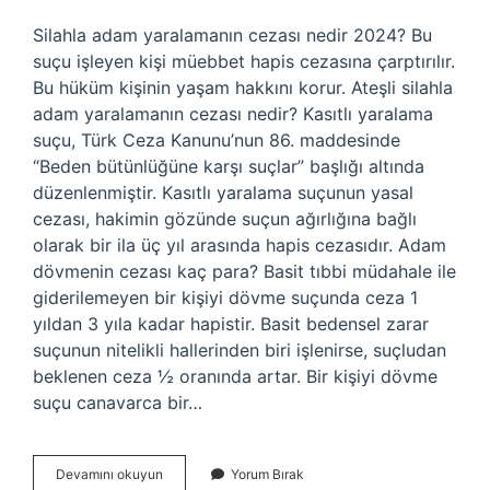
Silahla adam yaralamanın cezası nedir 2024? Bu
suçu işleyen kişi müebbet hapis cezasına çarptırılır.
Bu hüküm kişinin yaşam hakkını korur. Ateşli silahla
adam yaralamanın cezası nedir? Kasıtlı yaralama
suçu, Türk Ceza Kanunu’nun 86. maddesinde
“Beden bütünlüğüne karşı suçlar” başlığı altında
düzenlenmiştir. Kasıtlı yaralama suçunun yasal
cezası, hakimin gözünde suçun ağırlığına bağlı
olarak bir ila üç yıl arasında hapis cezasıdır. Adam
dövmenin cezası kaç para? Basit tıbbi müdahale ile
giderilemeyen bir kişiyi dövme suçunda ceza 1
yıldan 3 yıla kadar hapistir. Basit bedensel zarar
suçunun nitelikli hallerinden biri işlenirse, suçludan
beklenen ceza ½ oranında artar. Bir kişiyi dövme
suçu canavarca bir…
Silahla
Devamını okuyun
Yorum Bırak