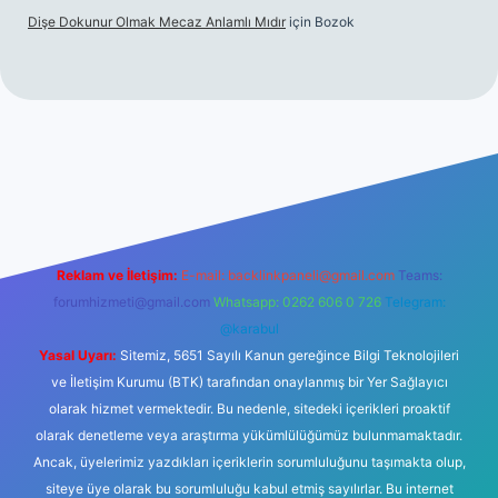
Dişe Dokunur Olmak Mecaz Anlamlı Mıdır
için
Bozok
s sitesi
Reklam ve İletişim:
E-mail:
backlinkpaneli@gmail.com
Teams:
forumhizmeti@gmail.com
Whatsapp: 0262 606 0 726
Telegram:
@karabul
Yasal Uyarı:
Sitemiz, 5651 Sayılı Kanun gereğince Bilgi Teknolojileri
ve İletişim Kurumu (BTK) tarafından onaylanmış bir Yer Sağlayıcı
olarak hizmet vermektedir. Bu nedenle, sitedeki içerikleri proaktif
olarak denetleme veya araştırma yükümlülüğümüz bulunmamaktadır.
Ancak, üyelerimiz yazdıkları içeriklerin sorumluluğunu taşımakta olup,
siteye üye olarak bu sorumluluğu kabul etmiş sayılırlar. Bu internet