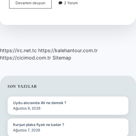
Haftada
Devamını okuyun
2 Yorum
2
Gün
Spor
Yapmak
Yeterli
Mi
https://irc.net.tc
https://kalehantour.com.tr
https://cicimod.com.tr
Sitemap
SIDEBAR
SON YAZILAR
Uydu alıcısında AV ne demek ?
Ağustos 9, 2026
Kurşun plaka fiyatı ne kadar ?
Ağustos 7, 2026