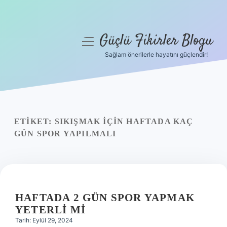
Güçlü Fikirler Blogu
menüyü
aç
Sağlam önerilerle hayatını güçlendir!
Anasayfa
Gizlilik Politikası
Yasal Uyarı
ETIKET:
SIKIŞMAK IÇIN HAFTADA KAÇ
GÜN SPOR YAPILMALI
Hakkımızda
HAFTADA 2 GÜN SPOR YAPMAK
YETERLI MI
Tarih: Eylül 29, 2024