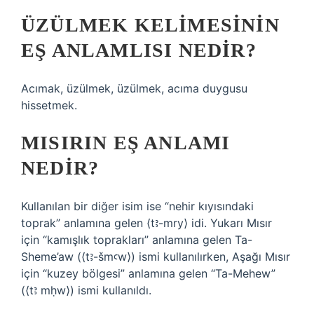
ÜZÜLMEK KELIMESININ
EŞ ANLAMLISI NEDIR?
Acımak, üzülmek, üzülmek, acıma duygusu
hissetmek.
MISIRIN EŞ ANLAMI
NEDIR?
Kullanılan bir diğer isim ise “nehir kıyısındaki
toprak” anlamına gelen ⟨tꜣ-mry⟩ idi. Yukarı Mısır
için “kamışlık toprakları” anlamına gelen Ta-
Sheme’aw (⟨tꜣ-šmꜥw⟩) ismi kullanılırken, Aşağı Mısır
için “kuzey bölgesi” anlamına gelen “Ta-Mehew”
(⟨tꜣ mḥw⟩) ismi kullanıldı.