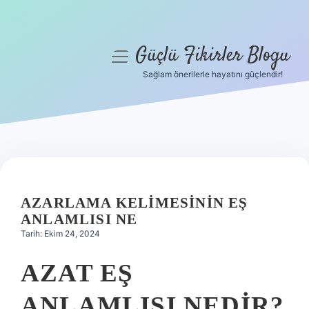
Güçlü Fikirler Blogu
menüyü
aç
Sağlam önerilerle hayatını güçlendir!
Anasayfa
Gizlilik Politikası
Yasal Uyarı
Hakkımızda
AZARLAMA KELIMESININ EŞ
ANLAMLISI NE
Tarih: Ekim 24, 2024
AZAT EŞ
ANLAMLISI NEDIR?