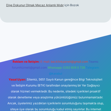
Dişe Dokunur Olmak Mecaz Anlamlı Mıdır
için
Bozok
itesi
Reklam ve İletişim:
E-mail:
backlinkpaneli@gmail.com
Teams:
forumhizmeti@gmail.com
Whatsapp: 0262 606 0 726
Telegram:
@karabul
Yasal Uyarı:
Sitemiz, 5651 Sayılı Kanun gereğince Bilgi Teknolojileri
ve İletişim Kurumu (BTK) tarafından onaylanmış bir Yer Sağlayıcı
olarak hizmet vermektedir. Bu nedenle, sitedeki içerikleri proaktif
olarak denetleme veya araştırma yükümlülüğümüz bulunmamaktadır.
Ancak, üyelerimiz yazdıkları içeriklerin sorumluluğunu taşımakta olup,
siteye üye olarak bu sorumluluğu kabul etmiş sayılırlar. Bu internet