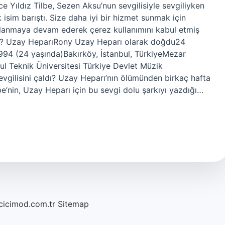
ce Yıldız Tilbe, Sezen Aksu’nun sevgilisiyle sevgiliyken
k isim barıştı. Size daha iyi bir hizmet sunmak için
ullanmaya devam ederek çerez kullanımını kabul etmiş
ldi? Uzay HeparıRony Uzay Heparı olarak doğdu24
94 (24 yaşında)Bakırköy, İstanbul, TürkiyeMezar
bul Teknik Üniversitesi Türkiye Devlet Müzik
sevgilisini çaldı? Uzay Heparı’nın ölümünden birkaç hafta
lbe’nin, Uzay Heparı için bu sevgi dolu şarkıyı yazdığı…
/cicimod.com.tr
Sitemap