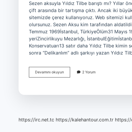
Sezen aksuyla Yıldız Tilbe barıştı mı? Yıllar ön
çift arasında bir tartışma çıktı. Ancak iki büyü
sitemizde çerez kullanıyoruz. Web sitemizi k
olursunuz. Sezen Aksu kim tarafından aldati
Temmuz 1969İstanbul, TürkiyeÖlüm31 Mayıs 19
yeriZincirlikuyu Mezarlığı, İstanbulEğitimİstan
Konservatuarı13 satır daha Yıldız Tilbe kimin 
sonra “Delikanlım” adlı şarkıyı yazan Yıldız Ti
Sezen
Devamını okuyun
2 Yorum
Aksu
Yıldız
Tilbe
Nasıl
Barıştı
https://irc.net.tc
https://kalehantour.com.tr
https:/