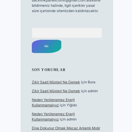
backlinkpanelicomtr@gmail.com
adresine
bildirmeniz halinde, ilgili içerikler yasal
süre içerisinde sitemizden kaldırılacaktır.
Arama
SON YORUMLAR
Zikir Saati Müşteri Ne Demek
için
Bora
Zikir Saati Müşteri Ne Demek
için
admin
Neden Yenilenemez Enerji
Kullanmamalıyız
için
Yiğido
Neden Yenilenemez Enerji
Kullanmamalıyız
için
admin
Dişe Dokunur Olmak Mecaz Anlamlı Mıdır