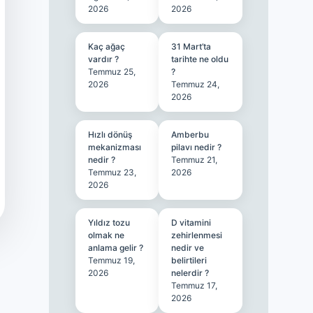
2026
2026
Kaç ağaç
31 Mart’ta
vardır ?
tarihte ne oldu
Temmuz 25,
?
2026
Temmuz 24,
2026
Hızlı dönüş
Amberbu
mekanizması
pilavı nedir ?
nedir ?
Temmuz 21,
Temmuz 23,
2026
2026
Yıldız tozu
D vitamini
olmak ne
zehirlenmesi
anlama gelir ?
nedir ve
Temmuz 19,
belirtileri
2026
nelerdir ?
Temmuz 17,
2026