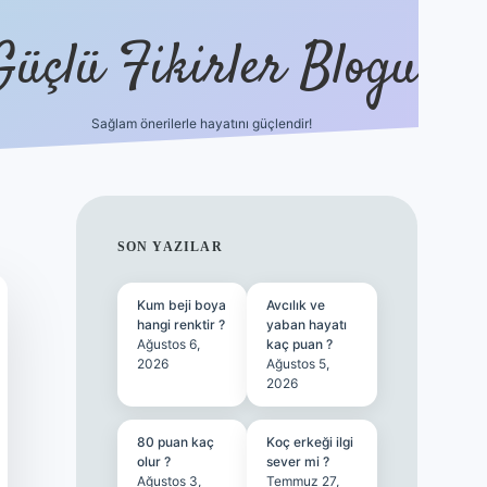
Güçlü Fikirler Blogu
Sağlam önerilerle hayatını güçlendir!
ilbet bahis sitesi
SIDEBAR
SON YAZILAR
Kum beji boya
Avcılık ve
hangi renktir ?
yaban hayatı
Ağustos 6,
kaç puan ?
2026
Ağustos 5,
2026
80 puan kaç
Koç erkeği ilgi
olur ?
sever mi ?
Ağustos 3,
Temmuz 27,