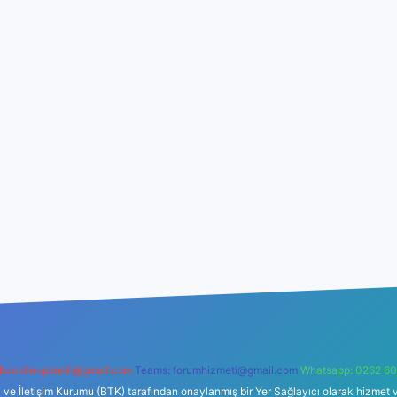
backlinkpaneli@gmail.com
Teams:
forumhizmeti@gmail.com
Whatsapp: 0262 60
i ve İletişim Kurumu (BTK) tarafından onaylanmış bir Yer Sağlayıcı olarak hizmet v