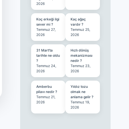
2026
Koç erkeği ilgi
Kaç ağaç
sever mi ?
vardır ?
Temmuz 27,
Temmuz 25,
2026
2026
31 Mart’ta
Hızlı dönüş
tarihte ne oldu
mekanizması
?
nedir ?
Temmuz 24,
Temmuz 23,
2026
2026
Amberbu
Yıldız tozu
pilavı nedir ?
olmak ne
Temmuz 21,
anlama gelir ?
2026
Temmuz 19,
2026