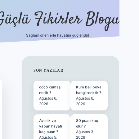
Güçlü Fikirler Blogu
Sağlam önerilerle hayatını güçlendir!
ilbet bahis sitesi
SIDEBAR
SON YAZILAR
coco kumaş
Kum beji boya
nedir ?
hangi renktir ?
Ağustos 6,
Ağustos 6,
2026
2026
Avcılık ve
80 puan kaç
yaban hayatı
olur ?
kaç puan ?
Ağustos 3,
Ağustos 5,
2026