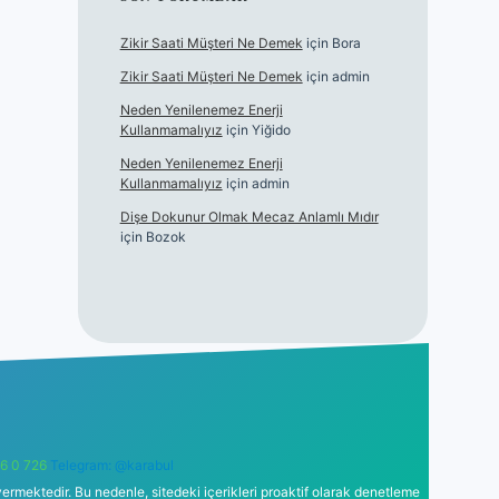
Zikir Saati Müşteri Ne Demek
için
Bora
Zikir Saati Müşteri Ne Demek
için
admin
Neden Yenilenemez Enerji
Kullanmamalıyız
için
Yiğido
Neden Yenilenemez Enerji
Kullanmamalıyız
için
admin
Dişe Dokunur Olmak Mecaz Anlamlı Mıdır
için
Bozok
6 0 726
Telegram: @karabul
ermektedir. Bu nedenle, sitedeki içerikleri proaktif olarak denetleme