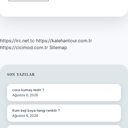
Tüyü
Rengi
Hangi
Renklerden
Oluşur
https://irc.net.tc
https://kalehantour.com.tr
https://cicimod.com.tr
Sitemap
SIDEBAR
SON YAZILAR
coco kumaş nedir ?
Ağustos 6, 2026
Kum beji boya hangi renktir ?
Ağustos 6, 2026