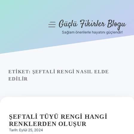
Güçlü Fikirler Blogu
menüyü
aç
Sağlam önerilerle hayatını güçlendir!
Anasayfa
Gizlilik Politikası
Yasal Uyarı
ETIKET:
ŞEFTALI RENGI NASIL ELDE
EDILIR
Hakkımızda
ŞEFTALI TÜYÜ RENGI HANGI
RENKLERDEN OLUŞUR
Tarih: Eylül 25, 2024