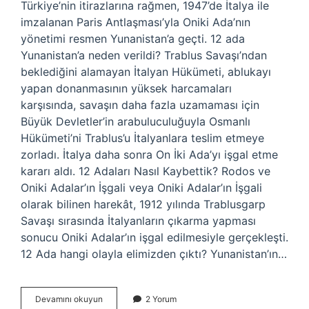
Türkiye’nin itirazlarına rağmen, 1947’de İtalya ile
imzalanan Paris Antlaşması’yla Oniki Ada’nın
yönetimi resmen Yunanistan’a geçti. 12 ada
Yunanistan’a neden verildi? Trablus Savaşı’ndan
beklediğini alamayan İtalyan Hükümeti, ablukayı
yapan donanmasının yüksek harcamaları
karşısında, savaşın daha fazla uzamaması için
Büyük Devletler’in arabuluculuğuyla Osmanlı
Hükümeti’ni Trablus’u İtalyanlara teslim etmeye
zorladı. İtalya daha sonra On İki Ada’yı işgal etme
kararı aldı. 12 Adaları Nasıl Kaybettik? Rodos ve
Oniki Adalar’ın İşgali veya Oniki Adalar’ın İşgali
olarak bilinen harekât, 1912 yılında Trablusgarp
Savaşı sırasında İtalyanların çıkarma yapması
sonucu Oniki Adalar’ın işgal edilmesiyle gerçekleşti.
12 Ada hangi olayla elimizden çıktı? Yunanistan’ın…
12
Devamını okuyun
2 Yorum