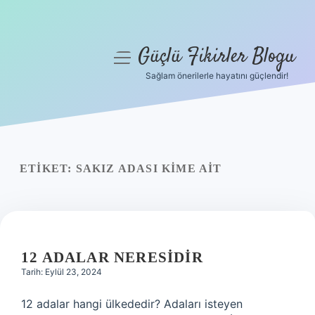
Güçlü Fikirler Blogu
menüyü
aç
Sağlam önerilerle hayatını güçlendir!
Anasayfa
Gizlilik Politikası
Yasal Uyarı
ETIKET:
SAKIZ ADASI KIME AIT
Hakkımızda
12 ADALAR NERESIDIR
Tarih: Eylül 23, 2024
12 adalar hangi ülkededir? Adaları isteyen