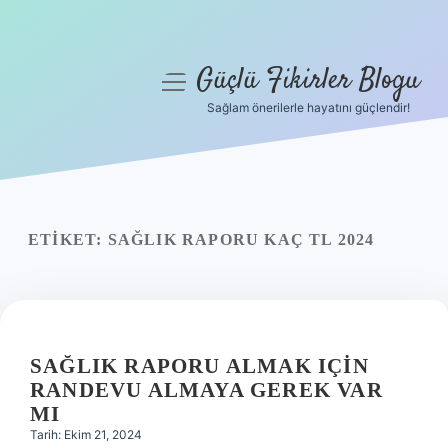
Güçlü Fikirler Blogu
menüyü
aç
Sağlam önerilerle hayatını güçlendir!
Anasayfa
Gizlilik Politikası
Yasal Uyarı
ETIKET:
SAĞLIK RAPORU KAÇ TL 2024
Hakkımızda
SAĞLIK RAPORU ALMAK IÇIN
RANDEVU ALMAYA GEREK VAR
MI
Tarih: Ekim 21, 2024