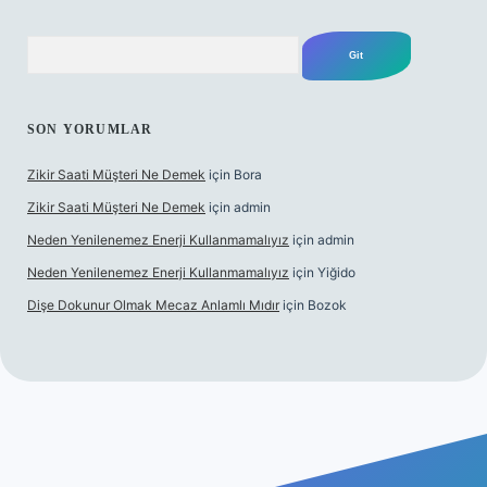
Arama
SON YORUMLAR
Zikir Saati Müşteri Ne Demek
için
Bora
Zikir Saati Müşteri Ne Demek
için
admin
Neden Yenilenemez Enerji Kullanmamalıyız
için
admin
Neden Yenilenemez Enerji Kullanmamalıyız
için
Yiğido
Dişe Dokunur Olmak Mecaz Anlamlı Mıdır
için
Bozok
s sitesi