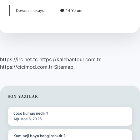
Sağlık
Devamını okuyun
14 Yorum
Raporu
Almak
Için
Randevu
Almaya
Gerek
Var
Mı
https://irc.net.tc
https://kalehantour.com.tr
https://cicimod.com.tr
Sitemap
SIDEBAR
SON YAZILAR
coco kumaş nedir ?
Ağustos 6, 2026
Kum beji boya hangi renktir ?