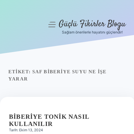
Güçlü Fikirler Blogu
menüyü
aç
Sağlam önerilerle hayatını güçlendir!
Anasayfa
Gizlilik Politikası
Yasal Uyarı
ETIKET:
SAF BIBERIYE SUYU NE IŞE
YARAR
Hakkımızda
BIBERIYE TONIK NASIL
KULLANILIR
Tarih: Ekim 13, 2024