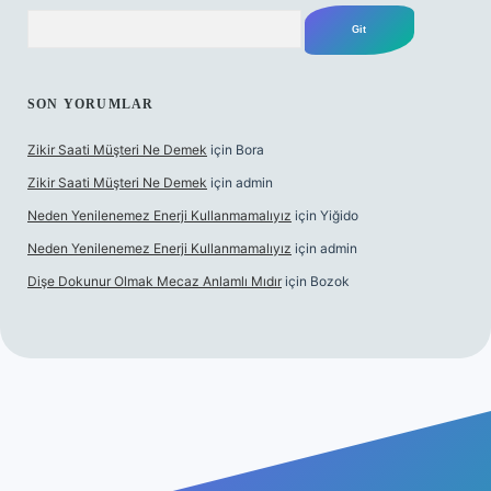
Arama
SON YORUMLAR
Zikir Saati Müşteri Ne Demek
için
Bora
Zikir Saati Müşteri Ne Demek
için
admin
Neden Yenilenemez Enerji Kullanmamalıyız
için
Yiğido
Neden Yenilenemez Enerji Kullanmamalıyız
için
admin
Dişe Dokunur Olmak Mecaz Anlamlı Mıdır
için
Bozok
s sitesi