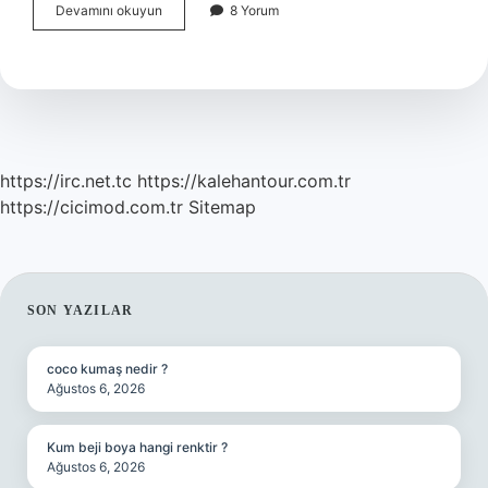
Biberiye
Devamını okuyun
8 Yorum
Tonik
Nasıl
Kullanılır
https://irc.net.tc
https://kalehantour.com.tr
https://cicimod.com.tr
Sitemap
SIDEBAR
SON YAZILAR
coco kumaş nedir ?
Ağustos 6, 2026
Kum beji boya hangi renktir ?
Ağustos 6, 2026