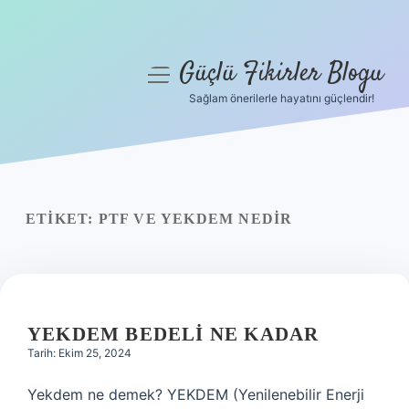
Güçlü Fikirler Blogu
menüyü
aç
Sağlam önerilerle hayatını güçlendir!
Anasayfa
Gizlilik Politikası
Yasal Uyarı
ETIKET:
PTF VE YEKDEM NEDIR
Hakkımızda
YEKDEM BEDELI NE KADAR
Tarih: Ekim 25, 2024
Yekdem ne demek? YEKDEM (Yenilenebilir Enerji