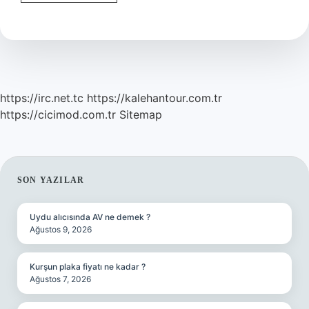
Bedeli
Ne
Kadar
https://irc.net.tc
https://kalehantour.com.tr
https://cicimod.com.tr
Sitemap
SIDEBAR
SON YAZILAR
Uydu alıcısında AV ne demek ?
Ağustos 9, 2026
Kurşun plaka fiyatı ne kadar ?
Ağustos 7, 2026