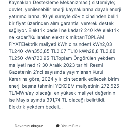
Kaynakları Destekleme Mekanizması) sistemiyle;
devlet, yenilenebilir enerji kaynaklarına dayalı enerji
yatırımcılarına, 10 yıl süreyle döviz cinsinden belirli
bir fiyat üzerinden alım garantisi vererek destek
sağlıyor. Elektrik bedeli ne kadar? 240 kW elektrik
ne kadar?Kullanılan elektrik miktarıTOPLAM
FİYATElektrik maliyeti kWh cinsinden1 kWh2,03
TL240 kWh353,85 TL2,07 TL10 kWh28,8 TL2,88
TL250 kWh720,95 TLToplam Öngörülen yekdem
maliyeti nedir? 30 Aralık 2023 tarihli Resmi
Gazete’nin 2’nci sayısında yayımlanan Kurul
Kararı’na göre, 2024 yılı için tedarik edilecek birim
enerji başına tahmini YEKDEM maliyetinin 272.525
TL/MWh/ay olacağı, en yüksek maliyet değerinin
ise Mayıs ayında 391,74 TL olacağı belirtildi.
Elektrik yekdem bedeli…
Yekdem
Devamını okuyun
Yorum Bırak