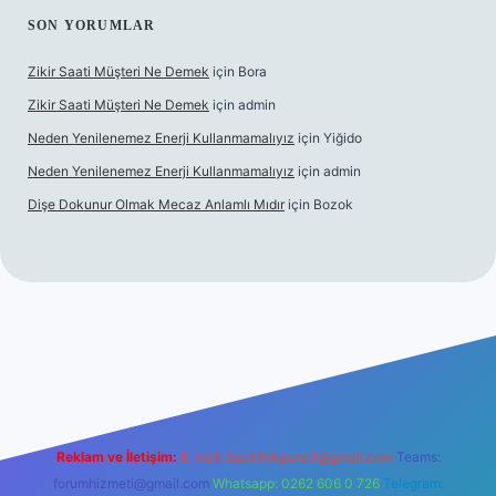
SON YORUMLAR
Zikir Saati Müşteri Ne Demek
için
Bora
Zikir Saati Müşteri Ne Demek
için
admin
Neden Yenilenemez Enerji Kullanmamalıyız
için
Yiğido
Neden Yenilenemez Enerji Kullanmamalıyız
için
admin
Dişe Dokunur Olmak Mecaz Anlamlı Mıdır
için
Bozok
is sitesi
Reklam ve İletişim:
E-mail:
backlinkpaneli@gmail.com
Teams:
forumhizmeti@gmail.com
Whatsapp: 0262 606 0 726
Telegram: