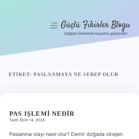
Güçlü Fikirler Blogu
menüyü
aç
Sağlam önerilerle hayatını güçlendir!
Anasayfa
Gizlilik Politikası
Yasal Uyarı
ETIKET:
PASLANMAYA NE SEBEP OLUR
Hakkımızda
PAS IŞLEMI NEDIR
Tarih: Ekim 14, 2024
Paslanma olayı nasıl olur? Demir doğada oksijen