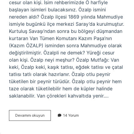
cesur olan kişi. İsim rehberimizde Ö harfiyle
başlayan isimleri bulacaksınız. Özalp ismini
nereden aldı? Özalp ilçesi 1869 yılında Mahmudiye
ismiyle bugünkü ilçe merkezi Saray’da kurulmuştur.
Kurtuluş Savaşı’ndan sonra bu bölgeyi düşmandan
kurtaran Van Tümen Komutanı Kazım Paşa’nın
(Kazım ÖZALP) isminden sonra Mahmudiye olarak
değiştirilmiştir. Özalpli ne demek? Yüreği cesur
olan kişi. Özalp neyi meşhur? Özalp Mutfağı: Van
keki, Özalp keki, kaşık tatlısı, eğdek tatlısı ve çatal
tatlısı tatlı olarak hazırlanır. Özalp otlu peynir
tüketilen bir peynir türüdür. Özalp otlu peynir hem
taze olarak tüketilebilir hem de küpler halinde
saklanabilir. Van çörekleri kahvaltıda yenir.…
Özalp
Devamını okuyun
14 Yorum
Ne
Anlama
Gelir