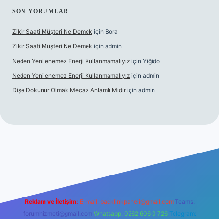
SON YORUMLAR
Zikir Saati Müşteri Ne Demek
için
Bora
Zikir Saati Müşteri Ne Demek
için
admin
Neden Yenilenemez Enerji Kullanmamalıyız
için
Yiğido
Neden Yenilenemez Enerji Kullanmamalıyız
için
admin
Dişe Dokunur Olmak Mecaz Anlamlı Mıdır
için
admin
his sitesi
Reklam ve İletişim:
E-mail:
backlinkpaneli@gmail.com
Teams:
forumhizmeti@gmail.com
Whatsapp: 0262 606 0 726
Telegram: