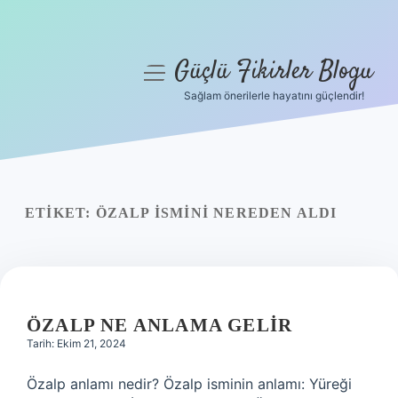
Güçlü Fikirler Blogu
menüyü
aç
Sağlam önerilerle hayatını güçlendir!
Anasayfa
Gizlilik Politikası
Yasal Uyarı
ETIKET:
ÖZALP ISMINI NEREDEN ALDI
Hakkımızda
ÖZALP NE ANLAMA GELIR
Tarih: Ekim 21, 2024
Özalp anlamı nedir? Özalp isminin anlamı: Yüreği