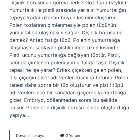
Dişicik borusunun görevi nedir? Göz tüpü (stylus);
Yumurtalık ile pistil arasında yer alır. Yumurtalığın
tepeye kadar uzanan boyun kısmını oluşturur.
Polen tozlarının çimlenmesiyle polen tüpünün
yumurtalığa ulaşmasını sağlar. Dişicik borusu ne
demek? Antep fıstığı tüpü: Polenin yumurtalığa
ulaşmasını sağlayan pistilin ince, uzun kısmıdır.
Pistil ucunu yumurtalığa bağlayan tüptür. Pistil,
ucunda çimlenen poleni yumurtalığa taşır. Dişicik
tepesi ne işe yarar? Erkek çiçekten gelen polen,
dişi çiçeğin pistil adı verilen kısmına tutunur. Polen
tanesi daha sonra bir tüp oluşturur ve pistil tüpü
adı verilen ince bir kanaldan geçerek yumurtalığa
gider. Embriyo, döllenmeden sonra bu şekilde
oluşur. Polenlerin dişicik borusu içinde oluşturduğu
yapıya…
Dişicik
Devamını okuyun
2 Yorum