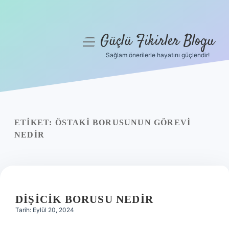
Güçlü Fikirler Blogu
menüyü
aç
Sağlam önerilerle hayatını güçlendir!
Anasayfa
Gizlilik Politikası
Yasal Uyarı
ETIKET:
ÖSTAKI BORUSUNUN GÖREVI
NEDIR
Hakkımızda
DIŞICIK BORUSU NEDIR
Tarih: Eylül 20, 2024