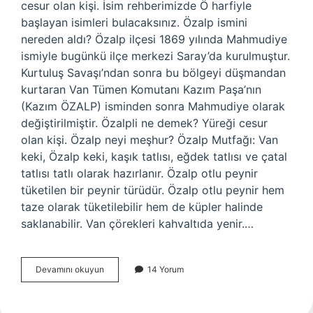
cesur olan kişi. İsim rehberimizde Ö harfiyle
başlayan isimleri bulacaksınız. Özalp ismini
nereden aldı? Özalp ilçesi 1869 yılında Mahmudiye
ismiyle bugünkü ilçe merkezi Saray’da kurulmuştur.
Kurtuluş Savaşı’ndan sonra bu bölgeyi düşmandan
kurtaran Van Tümen Komutanı Kazım Paşa’nın
(Kazım ÖZALP) isminden sonra Mahmudiye olarak
değiştirilmiştir. Özalpli ne demek? Yüreği cesur
olan kişi. Özalp neyi meşhur? Özalp Mutfağı: Van
keki, Özalp keki, kaşık tatlısı, eğdek tatlısı ve çatal
tatlısı tatlı olarak hazırlanır. Özalp otlu peynir
tüketilen bir peynir türüdür. Özalp otlu peynir hem
taze olarak tüketilebilir hem de küpler halinde
saklanabilir. Van çörekleri kahvaltıda yenir.…
Özalp
Devamını okuyun
14 Yorum
Ne
Anlama
Gelir