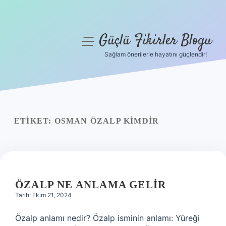
Güçlü Fikirler Blogu
menüyü
aç
Sağlam önerilerle hayatını güçlendir!
Anasayfa
Gizlilik Politikası
Yasal Uyarı
ETIKET:
OSMAN ÖZALP KIMDIR
Hakkımızda
ÖZALP NE ANLAMA GELIR
Tarih: Ekim 21, 2024
Özalp anlamı nedir? Özalp isminin anlamı: Yüreği