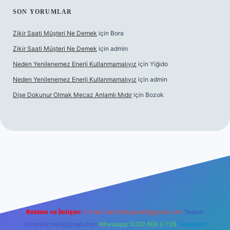
SON YORUMLAR
Zikir Saati Müşteri Ne Demek
için
Bora
Zikir Saati Müşteri Ne Demek
için
admin
Neden Yenilenemez Enerji Kullanmamalıyız
için
Yiğido
Neden Yenilenemez Enerji Kullanmamalıyız
için
admin
Dişe Dokunur Olmak Mecaz Anlamlı Mıdır
için
Bozok
his sitesi
Reklam ve İletişim:
E-mail:
backlinkpaneli@gmail.com
Teams:
forumhizmeti@gmail.com
Whatsapp: 0262 606 0 726
Telegram: