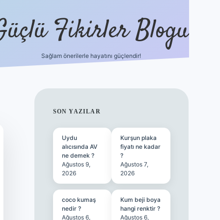
Güçlü Fikirler Blogu
Sağlam önerilerle hayatını güçlendir!
ilbet bahis sites
SIDEBAR
SON YAZILAR
Uydu
Kurşun plaka
alıcısında AV
fiyatı ne kadar
ne demek ?
?
Ağustos 9,
Ağustos 7,
2026
2026
coco kumaş
Kum beji boya
nedir ?
hangi renktir ?
Ağustos 6,
Ağustos 6,