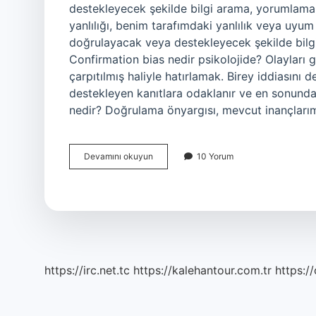
destekleyecek şekilde bilgi arama, yorumlama,
yanlılığı, benim tarafımdaki yanlılık veya uyum y
doğrulayacak veya destekleyecek şekilde bilgi
Confirmation bias nedir psikolojide? Olayları g
çarpıtılmış haliyle hatırlamak. Birey iddiasını 
destekleyen kanıtlara odaklanır ve en sonunda 
nedir? Doğrulama önyargısı, mevcut inançlarım
Doğrulama
Devamını okuyun
10 Yorum
Ön
Yargısı
Nedir
https://irc.net.tc
https://kalehantour.com.tr
https:/