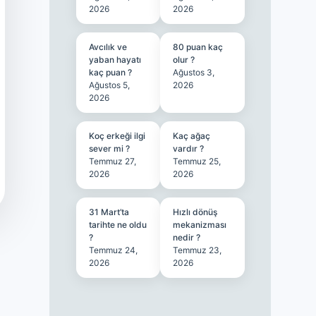
2026
2026
Avcılık ve
80 puan kaç
yaban hayatı
olur ?
kaç puan ?
Ağustos 3,
Ağustos 5,
2026
2026
Koç erkeği ilgi
Kaç ağaç
sever mi ?
vardır ?
Temmuz 27,
Temmuz 25,
2026
2026
31 Mart’ta
Hızlı dönüş
tarihte ne oldu
mekanizması
?
nedir ?
Temmuz 24,
Temmuz 23,
2026
2026