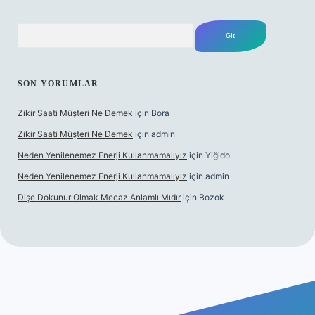
Arama
SON YORUMLAR
Zikir Saati Müşteri Ne Demek
için
Bora
Zikir Saati Müşteri Ne Demek
için
admin
Neden Yenilenemez Enerji Kullanmamalıyız
için
Yiğido
Neden Yenilenemez Enerji Kullanmamalıyız
için
admin
Dişe Dokunur Olmak Mecaz Anlamlı Mıdır
için
Bozok
ahis sitesi