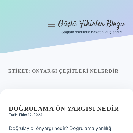
Güçlü Fikirler Blogu
menüyü
aç
Sağlam önerilerle hayatını güçlendir!
Anasayfa
Gizlilik Politikası
Yasal Uyarı
ETIKET:
ÖNYARGI ÇEŞITLERI NELERDIR
Hakkımızda
DOĞRULAMA ÖN YARGISI NEDIR
Tarih: Ekim 12, 2024
Doğrulayıcı önyargı nedir? Doğrulama yanlılığı