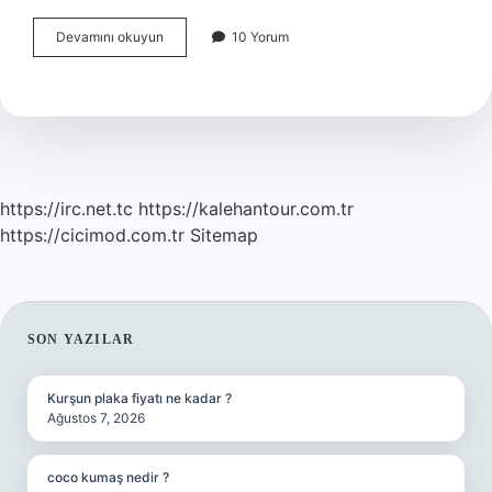
Doğrulama
Devamını okuyun
10 Yorum
Ön
Yargısı
Nedir
https://irc.net.tc
https://kalehantour.com.tr
https://cicimod.com.tr
Sitemap
SIDEBAR
SON YAZILAR
Kurşun plaka fiyatı ne kadar ?
Ağustos 7, 2026
coco kumaş nedir ?