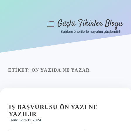
Güçlü Fikirler Blogu
menüyü
aç
Sağlam önerilerle hayatını güçlendir!
Anasayfa
Gizlilik Politikası
Yasal Uyarı
ETIKET:
ÖN YAZIDA NE YAZAR
Hakkımızda
IŞ BAŞVURUSU ÖN YAZI NE
YAZILIR
Tarih: Ekim 11, 2024