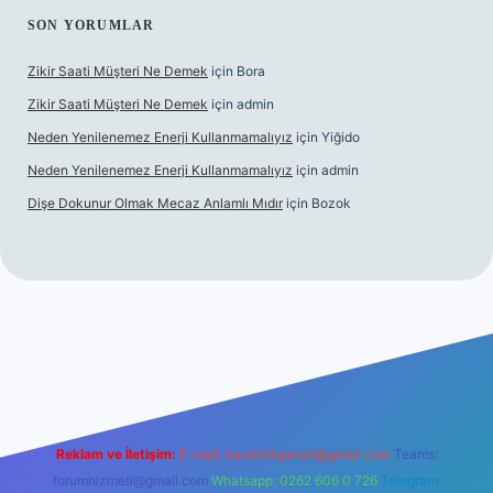
SON YORUMLAR
Zikir Saati Müşteri Ne Demek
için
Bora
Zikir Saati Müşteri Ne Demek
için
admin
Neden Yenilenemez Enerji Kullanmamalıyız
için
Yiğido
Neden Yenilenemez Enerji Kullanmamalıyız
için
admin
Dişe Dokunur Olmak Mecaz Anlamlı Mıdır
için
Bozok
his sitesi
Reklam ve İletişim:
E-mail:
backlinkpaneli@gmail.com
Teams:
forumhizmeti@gmail.com
Whatsapp: 0262 606 0 726
Telegram: