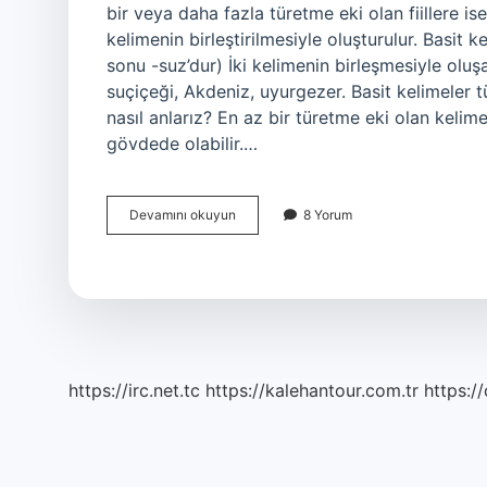
bir veya daha fazla türetme eki olan fiillere ise t
kelimenin birleştirilmesiyle oluşturulur. Basit 
sonu -suz’dur) İki kelimenin birleşmesiyle oluşa
suçiçeği, Akdeniz, uyurgezer. Basit kelimeler 
nasıl anlarız? En az bir türetme eki olan kelime
gövdede olabilir.…
Basit
Devamını okuyun
8 Yorum
Kelime
Nasıl
Anlaşılır
https://irc.net.tc
https://kalehantour.com.tr
https:/