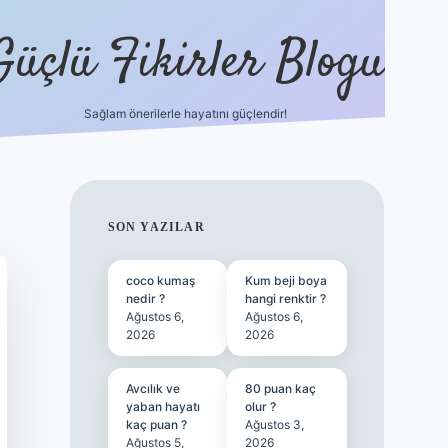
Güçlü Fikirler Blogu
Sağlam önerilerle hayatını güçlendir!
ilbet bahis sitesi
SIDEBAR
SON YAZILAR
coco kumaş
Kum beji boya
nedir ?
hangi renktir ?
Ağustos 6,
Ağustos 6,
2026
2026
Avcılık ve
80 puan kaç
yaban hayatı
olur ?
kaç puan ?
Ağustos 3,
Ağustos 5,
2026