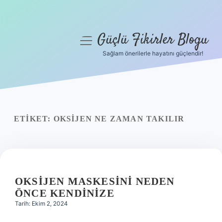
Güçlü Fikirler Blogu
menüyü
aç
Sağlam önerilerle hayatını güçlendir!
Anasayfa
Gizlilik Politikası
Yasal Uyarı
ETIKET:
OKSIJEN NE ZAMAN TAKILIR
Hakkımızda
OKSIJEN MASKESINI NEDEN
ÖNCE KENDINIZE
Tarih: Ekim 2, 2024