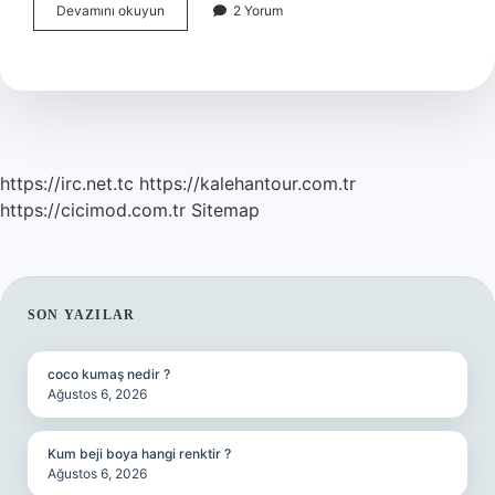
Oksijen
Devamını okuyun
2 Yorum
Maskesini
Neden
Önce
Kendinize
https://irc.net.tc
https://kalehantour.com.tr
https://cicimod.com.tr
Sitemap
SIDEBAR
SON YAZILAR
coco kumaş nedir ?
Ağustos 6, 2026
Kum beji boya hangi renktir ?
Ağustos 6, 2026