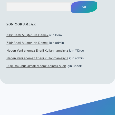
Arama
SON YORUMLAR
Zikir Saati Müşteri Ne Demek
için
Bora
Zikir Saati Müşteri Ne Demek
için
admin
Neden Yenilenemez Enerji Kullanmamalıyız
için
Yiğido
Neden Yenilenemez Enerji Kullanmamalıyız
için
admin
Dişe Dokunur Olmak Mecaz Anlamlı Mıdır
için
Bozok
s sitesi