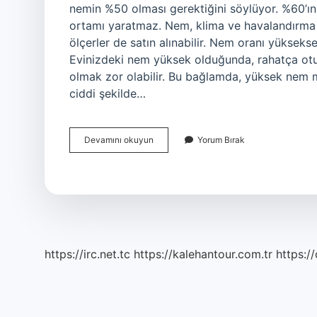
nemin %50 olması gerektiğini söylüyor. %60’ın
ortamı yaratmaz. Nem, klima ve havalandırma ün
ölçerler de satın alınabilir. Nem oranı yüksekse
Evinizdeki nem yüksek olduğunda, rahatça otu
olmak zor olabilir. Bu bağlamda, yüksek nem 
ciddi şekilde…
Nem
Devamını okuyun
Yorum Bırak
Oranı
60
Olursa
Ne
Olur
https://irc.net.tc
https://kalehantour.com.tr
https:/