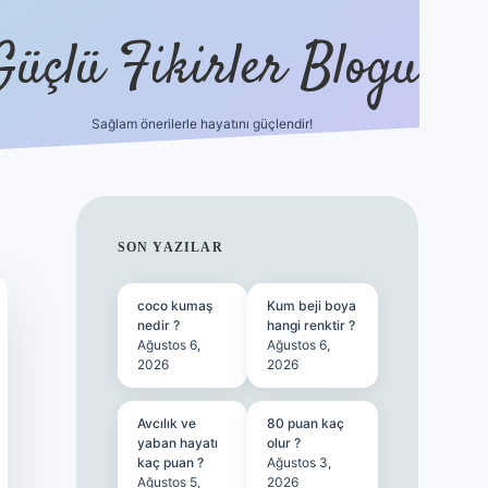
Güçlü Fikirler Blogu
Sağlam önerilerle hayatını güçlendir!
ilbet bahis sitesi
SIDEBAR
SON YAZILAR
coco kumaş
Kum beji boya
nedir ?
hangi renktir ?
Ağustos 6,
Ağustos 6,
2026
2026
Avcılık ve
80 puan kaç
yaban hayatı
olur ?
kaç puan ?
Ağustos 3,
Ağustos 5,
2026