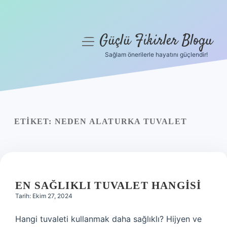
Güçlü Fikirler Blogu
menüyü
aç
Sağlam önerilerle hayatını güçlendir!
Anasayfa
Gizlilik Politikası
Yasal Uyarı
ETIKET:
NEDEN ALATURKA TUVALET
Hakkımızda
EN SAĞLIKLI TUVALET HANGISI
Tarih: Ekim 27, 2024
Hangi tuvaleti kullanmak daha sağlıklı? Hijyen ve