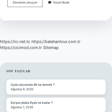
En
Devamını okuyun
Yorum Bırak
Sağlıklı
Tuvalet
Hangisi
https://irc.net.tc
https://kalehantour.com.tr
https://cicimod.com.tr
Sitemap
SIDEBAR
SON YAZILAR
Uydu alıcısında AV ne demek ?
Ağustos 9, 2026
Kurşun plaka fiyatı ne kadar ?
Ağustos 7, 2026