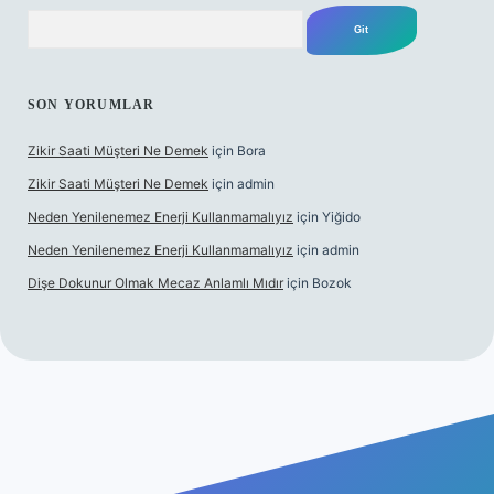
Arama
SON YORUMLAR
Zikir Saati Müşteri Ne Demek
için
Bora
Zikir Saati Müşteri Ne Demek
için
admin
Neden Yenilenemez Enerji Kullanmamalıyız
için
Yiğido
Neden Yenilenemez Enerji Kullanmamalıyız
için
admin
Dişe Dokunur Olmak Mecaz Anlamlı Mıdır
için
Bozok
s sitesi