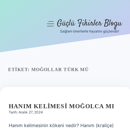
Güçlü Fikirler Blogu
menüyü
aç
Sağlam önerilerle hayatını güçlendir!
Anasayfa
Gizlilik Politikası
Yasal Uyarı
ETIKET:
MOĞOLLAR TÜRK MÜ
Hakkımızda
HANIM KELIMESI MOĞOLCA MI
Tarih: Aralık 27, 2024
Hanım kelimesinin kökeni nedir? Hanım (kraliçe)