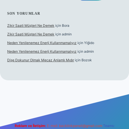
SON YORUMLAR
Zikir Saati Müşteri Ne Demek
için
Bora
Zikir Saati Müşteri Ne Demek
için
admin
Neden Yenilenemez Enerji Kullanmamalıyız
için
Yiğido
Neden Yenilenemez Enerji Kullanmamalıyız
için
admin
Dişe Dokunur Olmak Mecaz Anlamlı Mıdır
için
Bozok
his sitesi
Reklam ve İletişim:
E-mail:
backlinkpaneli@gmail.com
Teams: