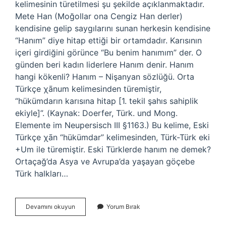
kelimesinin türetilmesi şu şekilde açıklanmaktadır.
Mete Han (Moğollar ona Cengiz Han derler)
kendisine gelip saygılarını sunan herkesin kendisine
“Hanım” diye hitap ettiği bir ortamdadır. Karısının
içeri girdiğini görünce “Bu benim hanımım” der. O
günden beri kadın liderlere Hanım denir. Hanım
hangi kökenli? Hanım – Nişanyan sözlüğü. Orta
Türkçe χānum kelimesinden türemiştir,
“hükümdarın karısına hitap [1. tekil şahıs sahiplik
ekiyle]”. (Kaynak: Doerfer, Türk. und Mong.
Elemente im Neupersisch III §1163.) Bu kelime, Eski
Türkçe χān “hükümdar” kelimesinden, Türk-Türk eki
+Um ile türemiştir. Eski Türklerde hanım ne demek?
Ortaçağ’da Asya ve Avrupa’da yaşayan göçebe
Türk halkları…
Hanım
Devamını okuyun
Yorum Bırak
Kelimesi
Moğolca