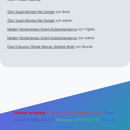
Zikir Saati Müşteri Ne Demek
için
Bora
Zikir Saati Müşteri Ne Demek
için
admin
Neden Yenilenemez Enerji Kullanmamalıyız
için
Yiğido
Neden Yenilenemez Enerji Kullanmamalıyız
için
admin
Dişe Dokunur Olmak Mecaz Anlamlı Mıdır
için
Bozok
 bahis sitesi
Reklam ve İletişim:
E-mail:
backlinkpaneli@gmail.com
Teams:
forumhizmeti@gmail.com
Whatsapp: 0262 606 0 726
Telegram:
@karabul