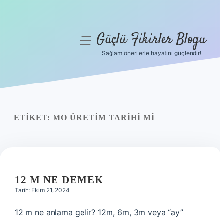
Güçlü Fikirler Blogu
menüyü
aç
Sağlam önerilerle hayatını güçlendir!
Anasayfa
Gizlilik Politikası
Yasal Uyarı
ETIKET:
MO ÜRETIM TARIHI MI
Hakkımızda
12 M NE DEMEK
Tarih: Ekim 21, 2024
12 m ne anlama gelir? 12m, 6m, 3m veya “ay”