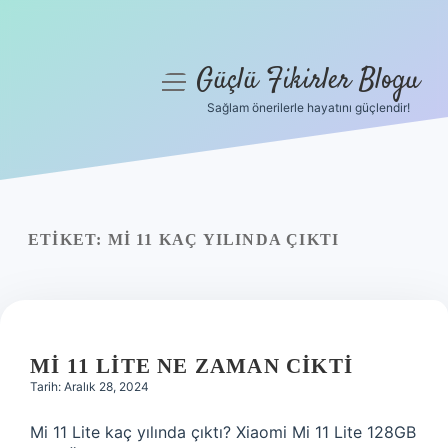
Güçlü Fikirler Blogu
menüyü
aç
Sağlam önerilerle hayatını güçlendir!
Anasayfa
Gizlilik Politikası
Yasal Uyarı
ETIKET:
MI 11 KAÇ YILINDA ÇIKTI
Hakkımızda
MI 11 LITE NE ZAMAN CIKTI
Tarih: Aralık 28, 2024
Mi 11 Lite kaç yılında çıktı? Xiaomi Mi 11 Lite 128GB