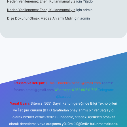
Neden Yenilenemez Enerji Kullanmamalıyız
için
Yiğido
Neden Yenilenemez Enerji Kullanmamalıyız
için
admin
Dişe Dokunur Olmak Mecaz Anlamlı Mıdır
için
admin
itesi
Reklam ve İletişim:
E-mail:
backlinkpaneli@gmail.com
Teams:
forumhizmeti@gmail.com
Whatsapp: 0262 606 0 726
Telegram:
@karabul
Yasal Uyarı:
Sitemiz, 5651 Sayılı Kanun gereğince Bilgi Teknolojileri
ve İletişim Kurumu (BTK) tarafından onaylanmış bir Yer Sağlayıcı
olarak hizmet vermektedir. Bu nedenle, sitedeki içerikleri proaktif
olarak denetleme veya araştırma yükümlülüğümüz bulunmamaktadır.