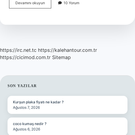
Dişe
Devamını okuyun
10 Yorum
Dokunur
Olmak
Mecaz
Anlamlı
Mıdır
https://irc.net.tc
https://kalehantour.com.tr
https://cicimod.com.tr
Sitemap
SIDEBAR
SON YAZILAR
Kurşun plaka fiyatı ne kadar ?
Ağustos 7, 2026
coco kumaş nedir ?
Ağustos 6, 2026