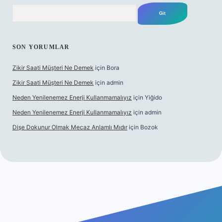
Arama
SON YORUMLAR
Zikir Saati Müşteri Ne Demek
için
Bora
Zikir Saati Müşteri Ne Demek
için
admin
Neden Yenilenemez Enerji Kullanmamalıyız
için
Yiğido
Neden Yenilenemez Enerji Kullanmamalıyız
için
admin
Dişe Dokunur Olmak Mecaz Anlamlı Mıdır
için
Bozok
 bahis sitesi