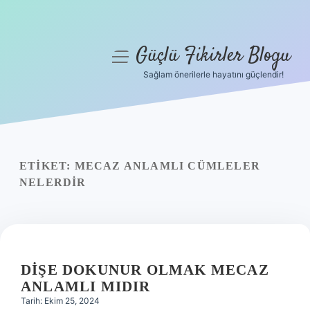
Güçlü Fikirler Blogu
menüyü
aç
Sağlam önerilerle hayatını güçlendir!
Anasayfa
Gizlilik Politikası
Yasal Uyarı
ETIKET:
MECAZ ANLAMLI CÜMLELER
NELERDIR
Hakkımızda
DIŞE DOKUNUR OLMAK MECAZ
ANLAMLI MIDIR
Tarih: Ekim 25, 2024