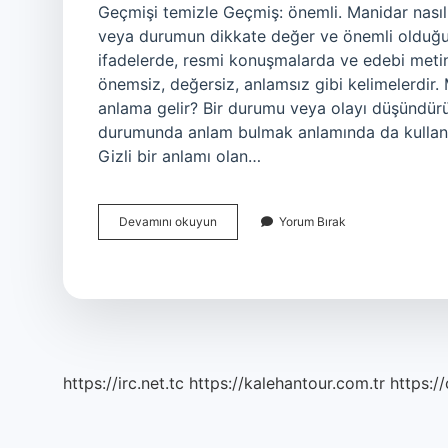
Geçmişi temizle Geçmiş: önemli. Manidar nasıl 
veya durumun dikkate değer ve önemli olduğunu 
ifadelerde, resmi konuşmalarda ve edebi metinle
önemsiz, değersiz, anlamsız gibi kelimelerdi
anlama gelir? Bir durumu veya olayı düşündürüc
durumunda anlam bulmak anlamında da kullanıld
Gizli bir anlamı olan…
Manidar
Devamını okuyun
Yorum Bırak
Bakış
Ne
Demek
https://irc.net.tc
https://kalehantour.com.tr
https:/