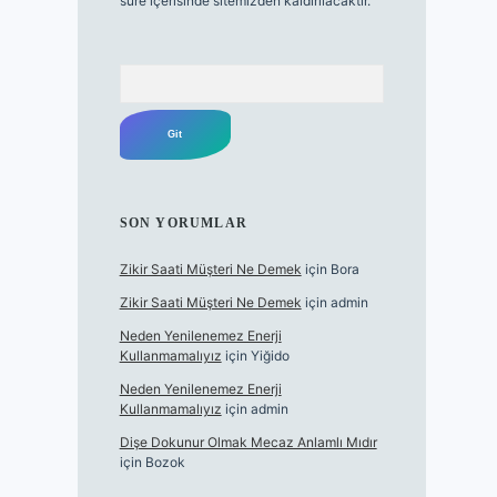
süre içerisinde sitemizden kaldırılacaktır.
Arama
SON YORUMLAR
Zikir Saati Müşteri Ne Demek
için
Bora
Zikir Saati Müşteri Ne Demek
için
admin
Neden Yenilenemez Enerji
Kullanmamalıyız
için
Yiğido
Neden Yenilenemez Enerji
Kullanmamalıyız
için
admin
Dişe Dokunur Olmak Mecaz Anlamlı Mıdır
için
Bozok