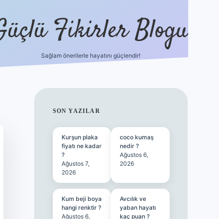
Güçlü Fikirler Blogu
Sağlam önerilerle hayatını güçlendir!
ilbet bahis sitesi
SIDEBAR
SON YAZILAR
Kurşun plaka
coco kumaş
fiyatı ne kadar
nedir ?
?
Ağustos 6,
Ağustos 7,
2026
2026
Kum beji boya
Avcılık ve
hangi renktir ?
yaban hayatı
Ağustos 6,
kaç puan ?