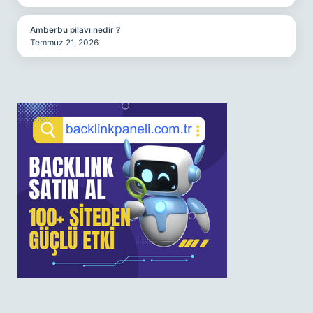
Amberbu pilavı nedir ?
Temmuz 21, 2026