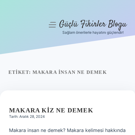
Güçlü Fikirler Blogu
menüyü
aç
Sağlam önerilerle hayatını güçlendir!
Anasayfa
Gizlilik Politikası
Yasal Uyarı
ETIKET:
MAKARA INSAN NE DEMEK
Hakkımızda
MAKARA KIZ NE DEMEK
Tarih: Aralık 28, 2024
Makara insan ne demek? Makara kelimesi hakkında