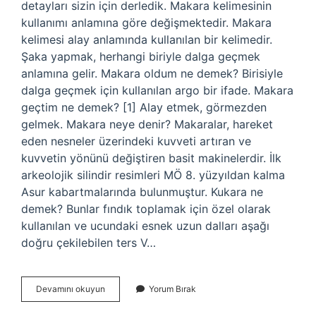
detayları sizin için derledik. Makara kelimesinin
kullanımı anlamına göre değişmektedir. Makara
kelimesi alay anlamında kullanılan bir kelimedir.
Şaka yapmak, herhangi biriyle dalga geçmek
anlamına gelir. Makara oldum ne demek? Birisiyle
dalga geçmek için kullanılan argo bir ifade. Makara
geçtim ne demek? [1] Alay etmek, görmezden
gelmek. Makara neye denir? Makaralar, hareket
eden nesneler üzerindeki kuvveti artıran ve
kuvvetin yönünü değiştiren basit makinelerdir. İlk
arkeolojik silindir resimleri MÖ 8. yüzyıldan kalma
Asur kabartmalarında bulunmuştur. Kukara ne
demek? Bunlar fındık toplamak için özel olarak
kullanılan ve ucundaki esnek uzun dalları aşağı
doğru çekilebilen ters V…
Makara
Devamını okuyun
Yorum Bırak
Kiz
Ne