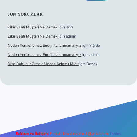
SON YORUMLAR
Zikir Saati Müşteri Ne Demek
için
Bora
Zikir Saati Müşteri Ne Demek
için
admin
Neden Yenilenemez Enerji Kullanmamalıyız
için
Yiğido
Neden Yenilenemez Enerji Kullanmamalıyız
için
admin
Dişe Dokunur Olmak Mecaz Anlamlı Mıdır
için
Bozok
his sitesi
Reklam ve İletişim:
E-mail:
backlinkpaneli@gmail.com
Teams: