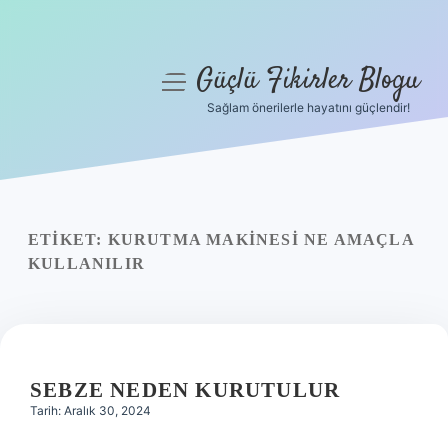
Güçlü Fikirler Blogu
menüyü
aç
Sağlam önerilerle hayatını güçlendir!
Anasayfa
Gizlilik Politikası
Yasal Uyarı
ETIKET:
KURUTMA MAKINESI NE AMAÇLA
KULLANILIR
Hakkımızda
SEBZE NEDEN KURUTULUR
Tarih: Aralık 30, 2024