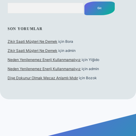
Arama
SON YORUMLAR
Zikir Saati Müşteri Ne Demek
için
Bora
Zikir Saati Müşteri Ne Demek
için
admin
Neden Yenilenemez Enerji Kullanmamalıyız
için
Yiğido
Neden Yenilenemez Enerji Kullanmamalıyız
için
admin
Dişe Dokunur Olmak Mecaz Anlamlı Mıdır
için
Bozok
is sitesi