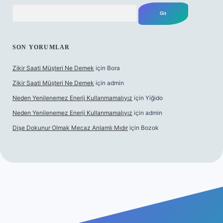
Arama
SON YORUMLAR
Zikir Saati Müşteri Ne Demek
için
Bora
Zikir Saati Müşteri Ne Demek
için
admin
Neden Yenilenemez Enerji Kullanmamalıyız
için
Yiğido
Neden Yenilenemez Enerji Kullanmamalıyız
için
admin
Dişe Dokunur Olmak Mecaz Anlamlı Mıdır
için
Bozok
s sitesi