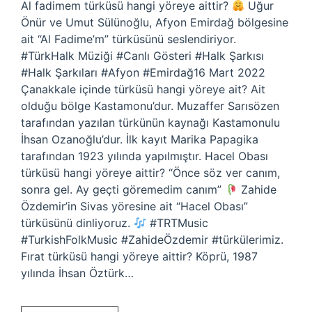
Al fadimem türküsü hangi yöreye aittir?
Uğur
Önür ve Umut Sülünoğlu, Afyon Emirdağ bölgesine
ait “Al Fadime’m” türküsünü seslendiriyor.
#TürkHalk Müziği #Canlı Gösteri #Halk Şarkısı
#Halk Şarkıları #Afyon #Emirdağ16 Mart 2022
Çanakkale içinde türküsü hangi yöreye ait? Ait
olduğu bölge Kastamonu’dur. Muzaffer Sarısözen
tarafından yazılan türkünün kaynağı Kastamonulu
İhsan Ozanoğlu’dur. İlk kayıt Marika Papagika
tarafından 1923 yılında yapılmıştır. Hacel Obası
türküsü hangi yöreye aittir? “Önce söz ver canım,
sonra gel. Ay geçti göremedim canım”
Zahide
Özdemir’in Sivas yöresine ait “Hacel Obası”
türküsünü dinliyoruz.
#TRTMusic
#TurkishFolkMusic #ZahideÖzdemir #türkülerimiz.
Fırat türküsü hangi yöreye aittir? Köprü, 1987
yılında İhsan Öztürk…