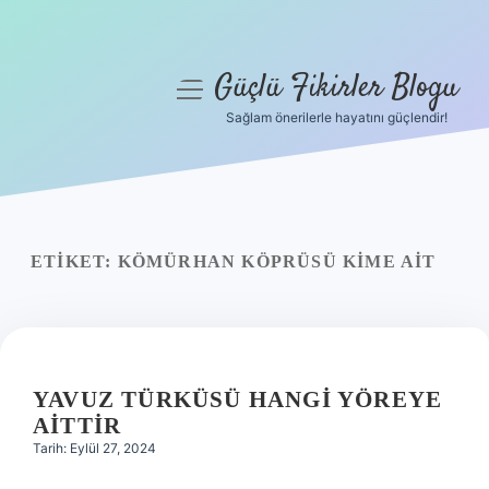
Güçlü Fikirler Blogu
menüyü
aç
Sağlam önerilerle hayatını güçlendir!
Anasayfa
Gizlilik Politikası
Yasal Uyarı
ETIKET:
KÖMÜRHAN KÖPRÜSÜ KIME AIT
Hakkımızda
YAVUZ TÜRKÜSÜ HANGI YÖREYE
AITTIR
Tarih: Eylül 27, 2024