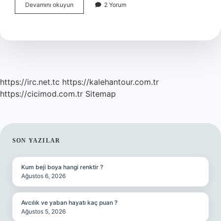
Yavuz
Devamını okuyun
2 Yorum
Türküsü
Hangi
Yöreye
Aittir
https://irc.net.tc
https://kalehantour.com.tr
https://cicimod.com.tr
Sitemap
SIDEBAR
SON YAZILAR
Kum beji boya hangi renktir ?
Ağustos 6, 2026
Avcılık ve yaban hayatı kaç puan ?
Ağustos 5, 2026