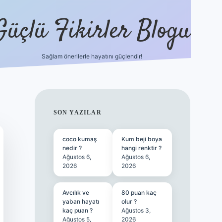
Güçlü Fikirler Blogu
Sağlam önerilerle hayatını güçlendir!
ilbet bahis sitesi
SIDEBAR
SON YAZILAR
coco kumaş
Kum beji boya
nedir ?
hangi renktir ?
Ağustos 6,
Ağustos 6,
2026
2026
Avcılık ve
80 puan kaç
yaban hayatı
olur ?
kaç puan ?
Ağustos 3,
Ağustos 5,
2026