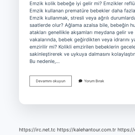
Emzik kolik bebeğe iyi gelir mi? Emzikler reflü 
Emzik kullanan prematüre bebekler daha fazla k
Emzik kullanmak, stresli veya ağrılı durumlarda 
saatlerde olur? Ağlama azalsa bile, bebeğin huz
atakları genellikle akşamları meydana gelir ve 
vakalarında, bebek geğirdikten veya idrarını yap
emzirilir mi? Kolikli emzirilen bebeklerin gecele
sakinleştirerek ve uykuya dalmasını kolaylaştır
Bu nedenle,…
Kolik
Devamını okuyun
Yorum Bırak
Bebekler
Kaç
Saatte
Bir
Emzirilmeli
https://irc.net.tc
https://kalehantour.com.tr
https:/