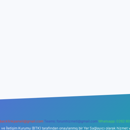
backlinkpaneli@gmail.com
Teams:
forumhizmeti@gmail.com
Whatsapp: 0262 60
i ve İletişim Kurumu (BTK) tarafından onaylanmış bir Yer Sağlayıcı olarak hizmet v