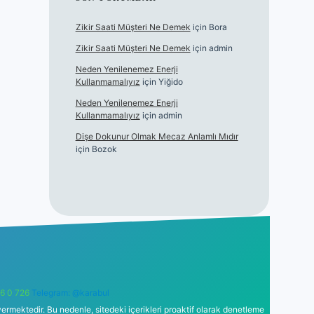
Zikir Saati Müşteri Ne Demek
için
Bora
Zikir Saati Müşteri Ne Demek
için
admin
Neden Yenilenemez Enerji
Kullanmamalıyız
için
Yiğido
Neden Yenilenemez Enerji
Kullanmamalıyız
için
admin
Dişe Dokunur Olmak Mecaz Anlamlı Mıdır
için
Bozok
6 0 726
Telegram: @karabul
ermektedir. Bu nedenle, sitedeki içerikleri proaktif olarak denetleme