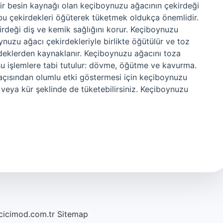
ir besin kaynağı olan keçiboynuzu ağacının çekirdeği
bu çekirdekleri öğüterek tüketmek oldukça önemlidir.
irdeği diş ve kemik sağlığını korur. Keçiboynuzu
oynuzu ağacı çekirdekleriyle birlikte öğütülür ve toz
ekirdeklerden kaynaklanır. Keçiboynuzu ağacını toza
u işlemlere tabi tutulur: dövme, öğütme ve kavurma.
k açısından olumlu etki göstermesi için keçiboynuzu
eya kür şeklinde de tüketebilirsiniz. Keçiboynuzu
/cicimod.com.tr
Sitemap