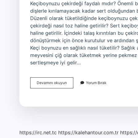
Keçiboynuzu çekirdeği faydalı mıdır? Önemli b
dişlerle kırılamayacak kadar sert olduğundan 
Düzenli olarak tüketildiğinde keçiboynuzu çek
çekirdeği nasıl toz haline getirilir? Sert keçib
haline getirilir. İçindeki talaş kırıntıları bu ç
dönüştürmek için önce kurutulur ve ardından ş
Keçi boynuzu en sağlıklı nasıl tüketilir? Sağlı
meyvesini çiğ olarak tüketmek yerine pekmez v
sertleşmeye iyi gelir…
Keçi
Devamını okuyun
Yorum Bırak
Boynuzu
Çekirdeği
Nasıl
Tüketilir
https://irc.net.tc
https://kalehantour.com.tr
https:/