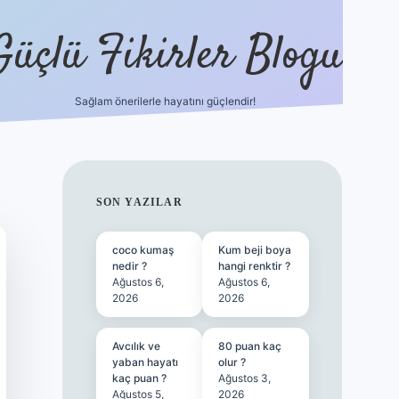
Güçlü Fikirler Blogu
Sağlam önerilerle hayatını güçlendir!
ilbet bahis sitesi
SIDEBAR
SON YAZILAR
coco kumaş
Kum beji boya
nedir ?
hangi renktir ?
Ağustos 6,
Ağustos 6,
2026
2026
Avcılık ve
80 puan kaç
yaban hayatı
olur ?
kaç puan ?
Ağustos 3,
Ağustos 5,
2026