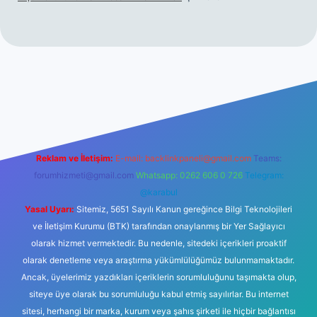
s sitesi
Reklam ve İletişim:
E-mail:
backlinkpaneli@gmail.com
Teams:
forumhizmeti@gmail.com
Whatsapp: 0262 606 0 726
Telegram:
@karabul
Yasal Uyarı:
Sitemiz, 5651 Sayılı Kanun gereğince Bilgi Teknolojileri
ve İletişim Kurumu (BTK) tarafından onaylanmış bir Yer Sağlayıcı
olarak hizmet vermektedir. Bu nedenle, sitedeki içerikleri proaktif
olarak denetleme veya araştırma yükümlülüğümüz bulunmamaktadır.
Ancak, üyelerimiz yazdıkları içeriklerin sorumluluğunu taşımakta olup,
siteye üye olarak bu sorumluluğu kabul etmiş sayılırlar. Bu internet
sitesi, herhangi bir marka, kurum veya şahıs şirketi ile hiçbir bağlantısı