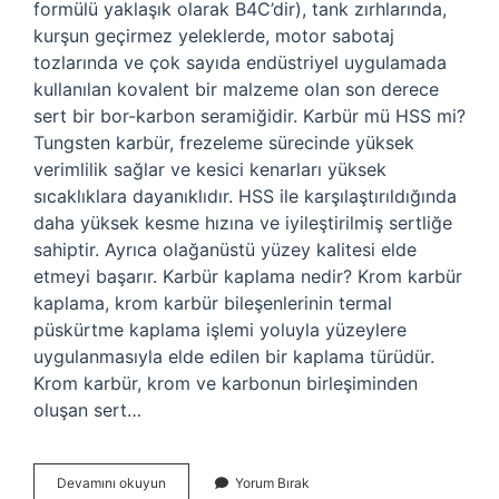
formülü yaklaşık olarak B4C’dir), tank zırhlarında,
kurşun geçirmez yeleklerde, motor sabotaj
tozlarında ve çok sayıda endüstriyel uygulamada
kullanılan kovalent bir malzeme olan son derece
sert bir bor-karbon seramiğidir. Karbür mü HSS mi?
Tungsten karbür, frezeleme sürecinde yüksek
verimlilik sağlar ve kesici kenarları yüksek
sıcaklıklara dayanıklıdır. HSS ile karşılaştırıldığında
daha yüksek kesme hızına ve iyileştirilmiş sertliğe
sahiptir. Ayrıca olağanüstü yüzey kalitesi elde
etmeyi başarır. Karbür kaplama nedir? Krom karbür
kaplama, krom karbür bileşenlerinin termal
püskürtme kaplama işlemi yoluyla yüzeylere
uygulanmasıyla elde edilen bir kaplama türüdür.
Krom karbür, krom ve karbonun birleşiminden
oluşan sert…
Çelikte
Devamını okuyun
Yorum Bırak