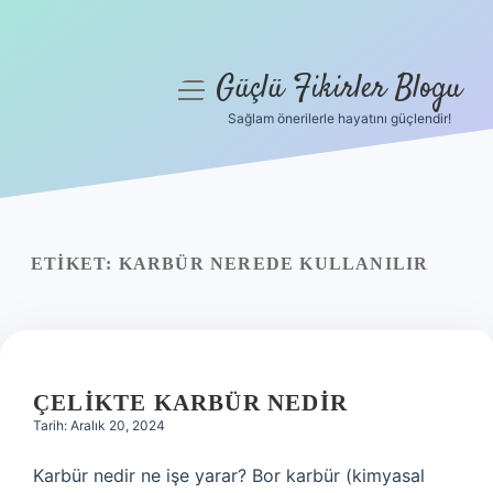
Güçlü Fikirler Blogu
menüyü
aç
Sağlam önerilerle hayatını güçlendir!
Anasayfa
Gizlilik Politikası
Yasal Uyarı
ETIKET:
KARBÜR NEREDE KULLANILIR
Hakkımızda
ÇELIKTE KARBÜR NEDIR
Tarih: Aralık 20, 2024
Karbür nedir ne işe yarar? Bor karbür (kimyasal