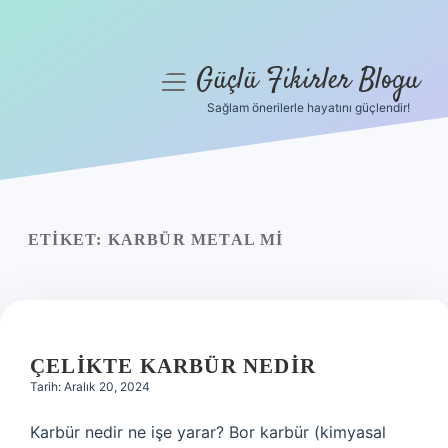
Güçlü Fikirler Blogu
menüyü
aç
Sağlam önerilerle hayatını güçlendir!
Anasayfa
Gizlilik Politikası
Yasal Uyarı
ETIKET:
KARBÜR METAL MI
Hakkımızda
ÇELIKTE KARBÜR NEDIR
Tarih: Aralık 20, 2024
Karbür nedir ne işe yarar? Bor karbür (kimyasal