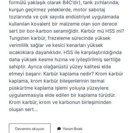
formülü yaklaşık olarak B4C’dir), tank zırhlarında,
kurşun geçirmez yeleklerde, motor sabotaj
tozlarında ve çok sayıda endüstriyel uygulamada
kullanılan kovalent bir malzeme olan son derece
sert bir bor-karbon seramiğidir. Karbür mü HSS mi?
Tungsten karbür, frezeleme sürecinde yüksek
verimlilik sağlar ve kesici kenarları yüksek
sıcaklıklara dayanıklıdır. HSS ile karşılaştırıldığında
daha yüksek kesme hızına ve iyileştirilmiş sertliğe
sahiptir. Ayrıca olağanüstü yüzey kalitesi elde
etmeyi başarır. Karbür kaplama nedir? Krom karbür
kaplama, krom karbür bileşenlerinin termal
püskürtme kaplama işlemi yoluyla yüzeylere
uygulanmasıyla elde edilen bir kaplama türüdür.
Krom karbür, krom ve karbonun birleşiminden
oluşan sert…
Çelikte
Devamını okuyun
Yorum Bırak