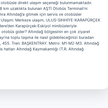
a otobüsle direkt ulaşım seçeneği bulunmamaktadır.
7-8 km uzaklıkta bulunan AŞTİ Otobüs Terminali’ni
onra Altındağ’a gitmek için servis ve otobüsler
der? Ulaşım: Merkeze ulaşım, ULUS-SIHHİYE-KARAPÜRÇEK
ere’den Karapürçek-Eskiyol minibüsleriyle
i otobüs gider? Altındağ bölgesinin en çok ziyaret
ayı’na toplu taşıma ile nasıl gidebileceğinizi buradan
56, 455. Tren: BAŞKENTRAY. Metro: M1-M2-M3. Altındağ
 hatları Altındağ Kaymakamlığı (T.R. Altındağ