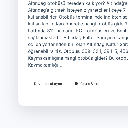
Altındağ otobüsü nereden kalkıyor? Altındağ’
Altındağ’a gitmek isteyen ziyaretçiler ilçeye 
kullanabilirler. Otobüs terminalinde indikten s
kullanılabilir. Karapürçeke hangi otobüs gi
hattında 312 numaralı EGO otobüsleri ve Bentd
sağlanmaktadır. Altındağ Kültür Sarayına hang
edilen yerlerinden biri olan Altındağ Kültür Sar
öğrenebilirsiniz. Otobüs: 309, 324, 394-5, 4
Kaymakamlığına hangi otobüs gider? Bu otobüs
Kaymakamlığı)…
Altındağ
Devamını okuyun
Yorum Bırak
Örnek
Stadyumu
Hangi
Otobüs
Gider