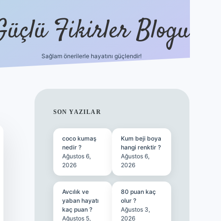
Güçlü Fikirler Blogu
Sağlam önerilerle hayatını güçlendir!
ilbet bahis sitesi
SIDEBAR
SON YAZILAR
coco kumaş
Kum beji boya
nedir ?
hangi renktir ?
Ağustos 6,
Ağustos 6,
2026
2026
Avcılık ve
80 puan kaç
yaban hayatı
olur ?
kaç puan ?
Ağustos 3,
Ağustos 5,
2026