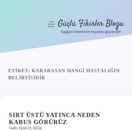
Güçlü Fikirler Blogu
menüyü
aç
Sağlam önerilerle hayatını güçlendir!
Anasayfa
Gizlilik Politikası
Yasal Uyarı
ETIKET:
KARABASAN HANGI HASTALIĞIN
BELIRTISIDIR
Hakkımızda
SIRT ÜSTÜ YATINCA NEDEN
KABUS GÖRÜRÜZ
Tarih: Eylül 21, 2024