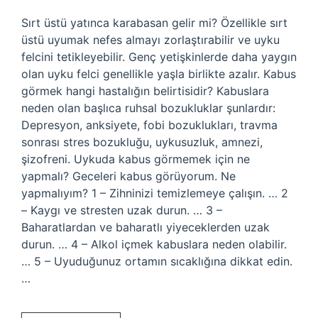
Sırt üstü yatınca karabasan gelir mi? Özellikle sırt
üstü uyumak nefes almayı zorlaştırabilir ve uyku
felcini tetikleyebilir. Genç yetişkinlerde daha yaygın
olan uyku felci genellikle yaşla birlikte azalır. Kabus
görmek hangi hastalığın belirtisidir? Kabuslara
neden olan başlıca ruhsal bozukluklar şunlardır:
Depresyon, anksiyete, fobi bozuklukları, travma
sonrası stres bozukluğu, uykusuzluk, amnezi,
şizofreni. Uykuda kabus görmemek için ne
yapmalı? Geceleri kabus görüyorum. Ne
yapmalıyım? 1 – Zihninizi temizlemeye çalışın. … 2
– Kaygı ve stresten uzak durun. … 3 –
Baharatlardan ve baharatlı yiyeceklerden uzak
durun. … 4 – Alkol içmek kabuslara neden olabilir.
… 5 – Uyuduğunuz ortamın sıcaklığına dikkat edin.
…