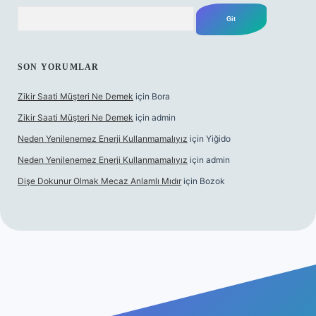
Arama
SON YORUMLAR
Zikir Saati Müşteri Ne Demek
için
Bora
Zikir Saati Müşteri Ne Demek
için
admin
Neden Yenilenemez Enerji Kullanmamalıyız
için
Yiğido
Neden Yenilenemez Enerji Kullanmamalıyız
için
admin
Dişe Dokunur Olmak Mecaz Anlamlı Mıdır
için
Bozok
is sitesi