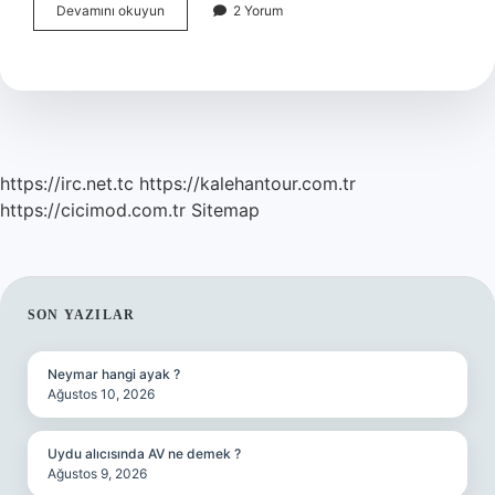
Sırt
Devamını okuyun
2 Yorum
Üstü
Yatınca
Neden
Kabus
Görürüz
https://irc.net.tc
https://kalehantour.com.tr
https://cicimod.com.tr
Sitemap
SIDEBAR
SON YAZILAR
Neymar hangi ayak ?
Ağustos 10, 2026
Uydu alıcısında AV ne demek ?
Ağustos 9, 2026