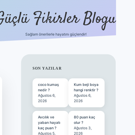
Güçlü Fikirler Blogu
Sağlam önerilerle hayatını güçlendir!
ilbet bahis sitesi
SIDEBAR
SON YAZILAR
coco kumaş
Kum beji boya
nedir ?
hangi renktir ?
Ağustos 6,
Ağustos 6,
2026
2026
Avcılık ve
80 puan kaç
yaban hayatı
olur ?
kaç puan ?
Ağustos 3,
Ağustos 5,
2026