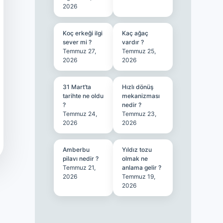
2026
Koç erkeği ilgi
Kaç ağaç
sever mi ?
vardır ?
Temmuz 27,
Temmuz 25,
2026
2026
31 Mart’ta
Hızlı dönüş
tarihte ne oldu
mekanizması
?
nedir ?
Temmuz 24,
Temmuz 23,
2026
2026
Amberbu
Yıldız tozu
pilavı nedir ?
olmak ne
Temmuz 21,
anlama gelir ?
2026
Temmuz 19,
2026