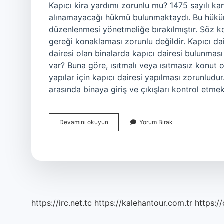
Kapıcı kira yardımı zorunlu mu? 1475 sayılı k
alınamayacağı hükmü bulunmaktaydı. Bu hükü
düzenlenmesi yönetmeliğe bırakılmıştır. Söz 
gereği konaklaması zorunlu değildir. Kapıcı da
dairesi olan binalarda kapıcı dairesi bulunması
var? Buna göre, ısıtmalı veya ısıtmasız konut o
yapılar için kapıcı dairesi yapılması zorunludur.
arasında binaya giriş ve çıkışları kontrol etme
Kapıcıya
Devamını okuyun
Yorum Bırak
Ev
Verme
Zorunluluğu
Var
Mı
https://irc.net.tc
https://kalehantour.com.tr
https:/