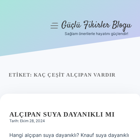
Güçlü Fikirler Blogu
menüyü
aç
Sağlam önerilerle hayatını güçlendir!
Anasayfa
Gizlilik Politikası
Yasal Uyarı
ETIKET:
KAÇ ÇEŞIT ALÇIPAN VARDIR
Hakkımızda
ALÇIPAN SUYA DAYANIKLI MI
Tarih: Ekim 28, 2024
Hangi alçıpan suya dayanıklı? Knauf suya dayanıklı