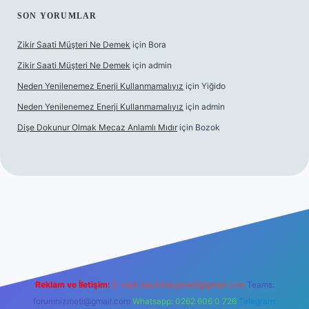
SON YORUMLAR
Zikir Saati Müşteri Ne Demek
için
Bora
Zikir Saati Müşteri Ne Demek
için
admin
Neden Yenilenemez Enerji Kullanmamalıyız
için
Yiğido
Neden Yenilenemez Enerji Kullanmamalıyız
için
admin
Dişe Dokunur Olmak Mecaz Anlamlı Mıdır
için
Bozok
ahis sitesi
Reklam ve İletişim:
E-mail:
backlinkpaneli@gmail.com
Teams:
forumhizmeti@gmail.com
Whatsapp: 0262 606 0 726
Telegram: