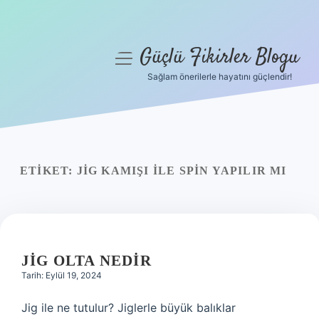
Güçlü Fikirler Blogu
menüyü
aç
Sağlam önerilerle hayatını güçlendir!
Anasayfa
Gizlilik Politikası
Yasal Uyarı
ETIKET:
JIG KAMIŞI ILE SPIN YAPILIR MI
Hakkımızda
JIG OLTA NEDIR
Tarih: Eylül 19, 2024
Jig ile ne tutulur? Jiglerle büyük balıklar