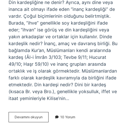
Din kardeşliğine ne denir? Ayrıca, aynı dine veya
inanca ait olmayı ifade eden “inanç kardeşliği” de
vardır. Çoğul biçimlerinin olduğunu belirtmiştik.
Burada, “ihve” genellikle soy kardeşliğini ifade
eder; “ihvan” ise görüş ve din kardeşliğini veya
yakın arkadaşlar ve ortaklar için kullanılır. Dinde
kardeşlik nedir? İnanç, amaç ve davranış birliği. Bu
bağlamda Kur’an, Müslümanları kendi aralarında
kardeş (Âl-i İmrân 3/103; Tevbe 9/11; Hucurat
49/10; Haşr 59/10) ve inanç grupları arasında
ortaklık ve iş olarak görmektedir. Müslümanlardan
farklı olarak kardeşlik kavramıyla da birliğini ifade
etmektedir. Din kardeşi nedir? Dini bir kardeş
(kısaca Br. veya Bro.), genellikle yoksulluk, iffet ve
itaat yeminleriyle Kilise’nin…
Dinlerin
Devamını okuyun
10 Yorum
Kardeşliği
Nedir