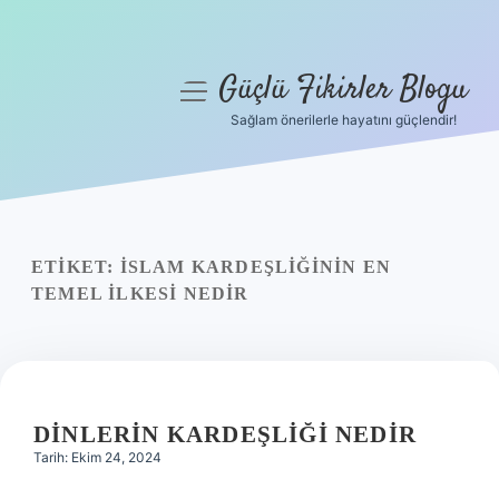
Güçlü Fikirler Blogu
menüyü
aç
Sağlam önerilerle hayatını güçlendir!
Anasayfa
Gizlilik Politikası
Yasal Uyarı
ETIKET:
İSLAM KARDEŞLIĞININ EN
TEMEL ILKESI NEDIR
Hakkımızda
DINLERIN KARDEŞLIĞI NEDIR
Tarih: Ekim 24, 2024