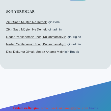
SON YORUMLAR
Zikir Saati Müşteri Ne Demek
için
Bora
Zikir Saati Müşteri Ne Demek
için
admin
Neden Yenilenemez Enerji Kullanmamalıyız
için
Yiğido
Neden Yenilenemez Enerji Kullanmamalıyız
için
admin
Dişe Dokunur Olmak Mecaz Anlamlı Mıdır
için
Bozok
ahis sitesi
Reklam ve İletişim:
E-mail:
backlinkpaneli@gmail.com
Teams: