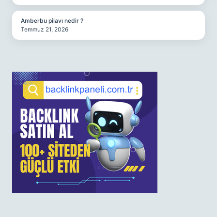
Amberbu pilavı nedir ?
Temmuz 21, 2026