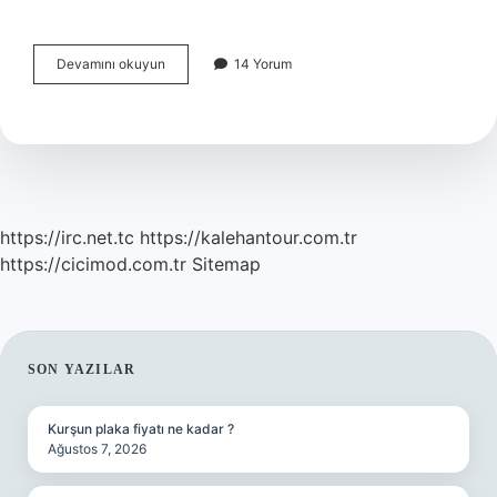
Sağlık
Devamını okuyun
14 Yorum
Raporu
Almak
Için
Randevu
Almaya
Gerek
Var
Mı
https://irc.net.tc
https://kalehantour.com.tr
https://cicimod.com.tr
Sitemap
SIDEBAR
SON YAZILAR
Kurşun plaka fiyatı ne kadar ?
Ağustos 7, 2026