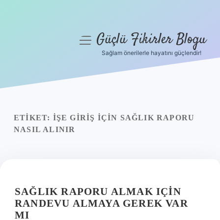
Güçlü Fikirler Blogu
menüyü
aç
Sağlam önerilerle hayatını güçlendir!
Anasayfa
Gizlilik Politikası
Yasal Uyarı
ETIKET:
İŞE GIRIŞ IÇIN SAĞLIK RAPORU
NASIL ALINIR
Hakkımızda
SAĞLIK RAPORU ALMAK IÇIN
RANDEVU ALMAYA GEREK VAR
MI