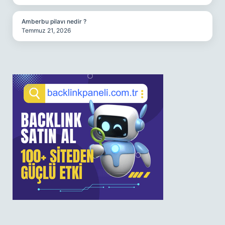
Amberbu pilavı nedir ?
Temmuz 21, 2026