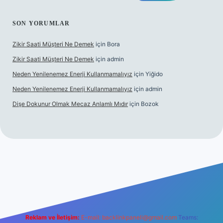
SON YORUMLAR
Zikir Saati Müşteri Ne Demek
için
Bora
Zikir Saati Müşteri Ne Demek
için
admin
Neden Yenilenemez Enerji Kullanmamalıyız
için
Yiğido
Neden Yenilenemez Enerji Kullanmamalıyız
için
admin
Dişe Dokunur Olmak Mecaz Anlamlı Mıdır
için
Bozok
his sitesi
Reklam ve İletişim:
E-mail:
backlinkpaneli@gmail.com
Teams: