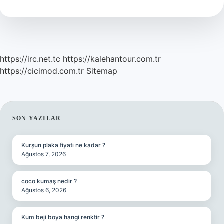
Yazı
Ne
Yazılır
https://irc.net.tc
https://kalehantour.com.tr
https://cicimod.com.tr
Sitemap
SIDEBAR
SON YAZILAR
Kurşun plaka fiyatı ne kadar ?
Ağustos 7, 2026
coco kumaş nedir ?
Ağustos 6, 2026
Kum beji boya hangi renktir ?