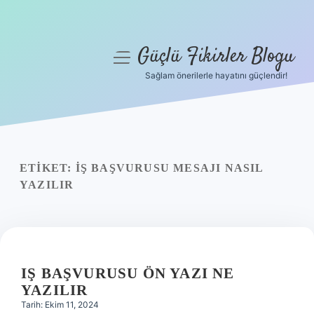
Güçlü Fikirler Blogu
menüyü
aç
Sağlam önerilerle hayatını güçlendir!
Anasayfa
Gizlilik Politikası
Yasal Uyarı
ETIKET:
İŞ BAŞVURUSU MESAJI NASIL
YAZILIR
Hakkımızda
IŞ BAŞVURUSU ÖN YAZI NE
YAZILIR
Tarih: Ekim 11, 2024