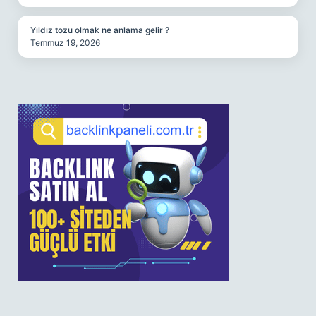
Yıldız tozu olmak ne anlama gelir ?
Temmuz 19, 2026