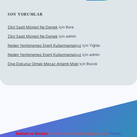
SON YORUMLAR
Zikir Saati Müşteri Ne Demek
için
Bora
Zikir Saati Müşteri Ne Demek
için
admin
Neden Yenilenemez Enerji Kullanmamalıyız
için
Yiğido
Neden Yenilenemez Enerji Kullanmamalıyız
için
admin
Dişe Dokunur Olmak Mecaz Anlamlı Mıdır
için
Bozok
ahis sitesi
Reklam ve İletişim:
E-mail:
backlinkpaneli@gmail.com
Teams: