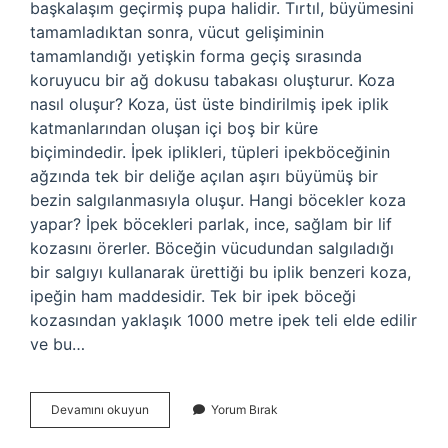
başkalaşım geçirmiş pupa halidir. Tırtıl, büyümesini
tamamladıktan sonra, vücut gelişiminin
tamamlandığı yetişkin forma geçiş sırasında
koruyucu bir ağ dokusu tabakası oluşturur. Koza
nasıl oluşur? Koza, üst üste bindirilmiş ipek iplik
katmanlarından oluşan içi boş bir küre
biçimindedir. İpek iplikleri, tüpleri ipekböceğinin
ağzında tek bir deliğe açılan aşırı büyümüş bir
bezin salgılanmasıyla oluşur. Hangi böcekler koza
yapar? İpek böcekleri parlak, ince, sağlam bir lif
kozasını örerler. Böceğin vücudundan salgıladığı
bir salgıyı kullanarak ürettiği bu iplik benzeri koza,
ipeğin ham maddesidir. Tek bir ipek böceği
kozasından yaklaşık 1000 metre ipek teli elde edilir
ve bu…
Koza
Devamını okuyun
Yorum Bırak
Nedir
Nasıl