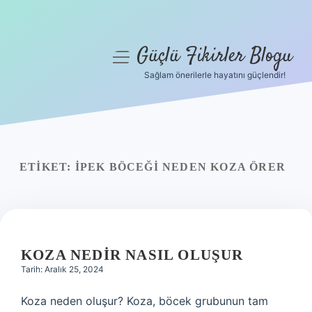
Güçlü Fikirler Blogu
menüyü
aç
Sağlam önerilerle hayatını güçlendir!
Anasayfa
Gizlilik Politikası
Yasal Uyarı
ETIKET:
İPEK BÖCEĞI NEDEN KOZA ÖRER
Hakkımızda
KOZA NEDIR NASIL OLUŞUR
Tarih: Aralık 25, 2024
Koza neden oluşur? Koza, böcek grubunun tam