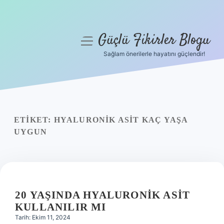
Güçlü Fikirler Blogu
menüyü
aç
Sağlam önerilerle hayatını güçlendir!
Anasayfa
Gizlilik Politikası
Yasal Uyarı
ETIKET:
HYALURONIK ASIT KAÇ YAŞA
UYGUN
Hakkımızda
20 YAŞINDA HYALURONIK ASIT
KULLANILIR MI
Tarih: Ekim 11, 2024