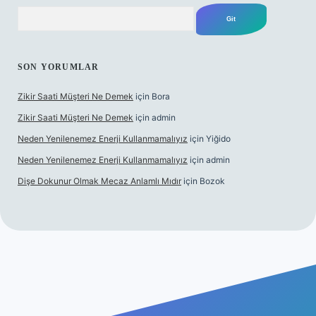
Arama
SON YORUMLAR
Zikir Saati Müşteri Ne Demek
için
Bora
Zikir Saati Müşteri Ne Demek
için
admin
Neden Yenilenemez Enerji Kullanmamalıyız
için
Yiğido
Neden Yenilenemez Enerji Kullanmamalıyız
için
admin
Dişe Dokunur Olmak Mecaz Anlamlı Mıdır
için
Bozok
s sitesi