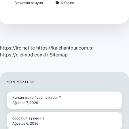
20
Devamını okuyun
6 Yorum
Yaşında
Hyaluronik
Asit
Kullanılır
Mı
https://irc.net.tc
https://kalehantour.com.tr
https://cicimod.com.tr
Sitemap
SIDEBAR
SON YAZILAR
Kurşun plaka fiyatı ne kadar ?
Ağustos 7, 2026
coco kumaş nedir ?
Ağustos 6, 2026