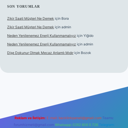
SON YORUMLAR
Zikir Saati Müşteri Ne Demek
için
Bora
Zikir Saati Müşteri Ne Demek
için
admin
Neden Yenilenemez Enerji Kullanmamalıyız
için
Yiğido
Neden Yenilenemez Enerji Kullanmamalıyız
için
admin
Dişe Dokunur Olmak Mecaz Anlamlı Mıdır
için
Bozok
tesi
Reklam ve İletişim:
E-mail:
backlinkpaneli@gmail.com
Teams:
forumhizmeti@gmail.com
Whatsapp: 0262 606 0 726
Telegram: