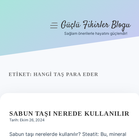
Güçlü Fikirler Blogu
menüyü
aç
Sağlam önerilerle hayatını güçlendir!
Anasayfa
Gizlilik Politikası
Yasal Uyarı
ETIKET:
HANGI TAŞ PARA EDER
Hakkımızda
SABUN TAŞI NEREDE KULLANILIR
Tarih: Ekim 26, 2024
Sabun taşı nerelerde kullanılır? Steatit: Bu, mineral