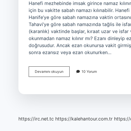
Hanefi mezhebinde imsak girince namaz kılınır
için bu vakitte sabah namazı kılınabilir. Han
Hanife’ye göre sabah namazına vaktin ortasında
Tahavi’ye göre sabah namazında tağlis ile isfar
(karanlık) vaktinde başlar, kıraat uzar ve isf
okunmadan namaz kılınır mı? Ezanı dinleyip e
doğrusudur. Ancak ezan okunursa vakit girmiş s
sonra ezansız veya ezan okunurken…
Hanefi
Devamını okuyun
10 Yorum
Mezhebinde
Sabah
Ezan
Okunmadan
Namaz
Kılınır
Mı
https://irc.net.tc
https://kalehantour.com.tr
https:/