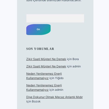
süre içerisinde sitemizden kaldırılacaktır.
Arama
SON YORUMLAR
Zikir Saati Müşteri Ne Demek
için
Bora
Zikir Saati Müşteri Ne Demek
için
admin
Neden Yenilenemez Enerji
Kullanmamalıyız
için
Yiğido
Neden Yenilenemez Enerji
Kullanmamalıyız
için
admin
Dişe Dokunur Olmak Mecaz Anlamlı Mıdır
için
Bozok