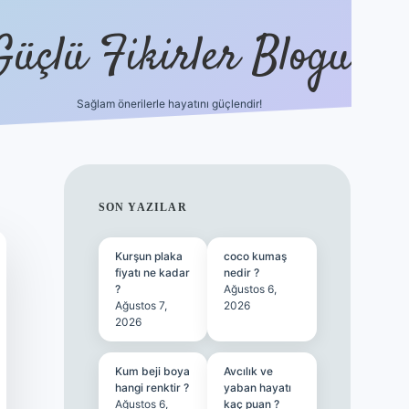
Güçlü Fikirler Blogu
Sağlam önerilerle hayatını güçlendir!
ilbet bahis sitesi
SIDEBAR
SON YAZILAR
Kurşun plaka
coco kumaş
fiyatı ne kadar
nedir ?
?
Ağustos 6,
Ağustos 7,
2026
2026
Kum beji boya
Avcılık ve
hangi renktir ?
yaban hayatı
Ağustos 6,
kaç puan ?